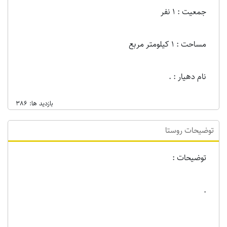
جمعیت : 1 نفر
مساحت : 1 کیلومتر مربع
نام دهیار : .
بازدید ها: 386
توضیحات روستا
توضیحات :
.