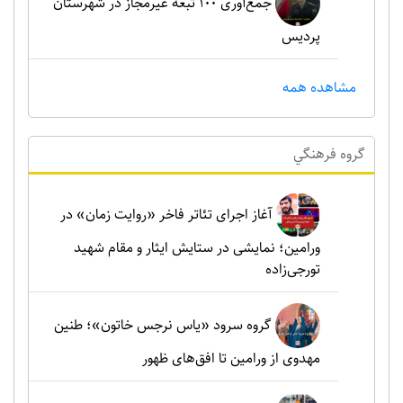
جمع‌آوری ۱۰۰ تبعه غیرمجاز در شهرستان
پردیس
مشاهده همه
گروه فرهنگي
آغاز اجرای تئاتر فاخر «روایت زمان» در
ورامین؛ نمایشی در ستایش ایثار و مقام شهید
تورجی‌زاده
گروه سرود «یاس نرجس خاتون»؛ طنین
مهدوی از ورامین تا افق‌های ظهور