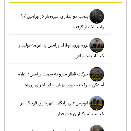
پلمپ دو عطاری غیرمجاز در ورامین / ۹
واحد اخطار گرفتند
لزوم ورود اوقاف ورامین به عرصه تولید و
خدمات اجتماعی
حرکت قطار مترو به سمت ورامین؛ اعلام
آمادگی شرکت متروی تهران برای اجرای پروژه
اتوبوس‌های رایگان شهرداری قرچک در
خدمت نمازگزاران عید فطر