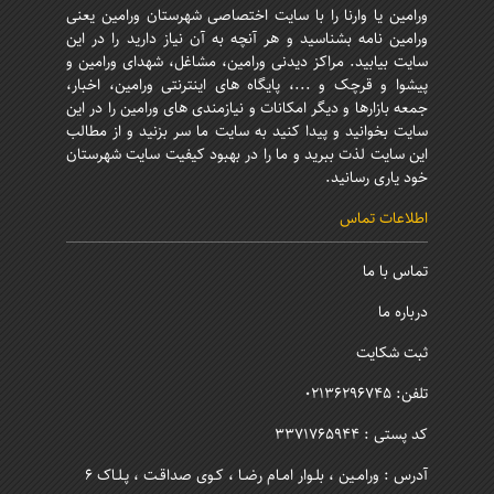
ورامین یا وارنا را با سایت اختصاصی شهرستان ورامین یعنی
ورامین نامه بشناسید و هر آنچه به آن نیاز دارید را در این
سایت بیابید. مراکز دیدنی ورامین، مشاغل، شهدای ورامین و
پیشوا و قرچک و ...، پایگاه های اینترنتی ورامین، اخبار،
جمعه بازارها و دیگر امکانات و نیازمندی های ورامین را در این
سایت بخوانید و پیدا کنید به سایت ما سر بزنید و از مطالب
این سایت لذت ببرید و ما را در بهبود کیفیت سایت شهرستان
خود یاری رسانید.
اطلاعات تماس
تماس با ما
درباره ما
ثبت شکایت
تلفن: 02136296745
کد پستی : 3371765944
آدرس : ورامـین ، بلـوار امـام رضـا ، کـوی صداقـت ، پـلـاک 6