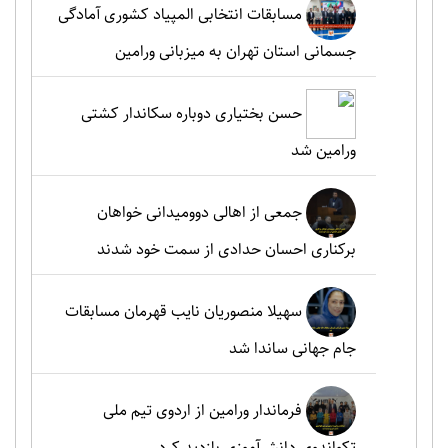
مسابقات انتخابی المپیاد کشوری آمادگی
جسمانی استان تهران به میزبانی ورامین
حسن بختیاری دوباره سکاندار کشتی
ورامین شد
جمعی از اهالی دوومیدانی خواهان
برکناری احسان حدادی از سمت خود شدند
سهیلا منصوریان نایب قهرمان مسابقات
جام جهانی ساندا شد
فرماندار ورامین از اردوی تیم ملی
تکواندوی دانش‌آموزی بازدید کرد