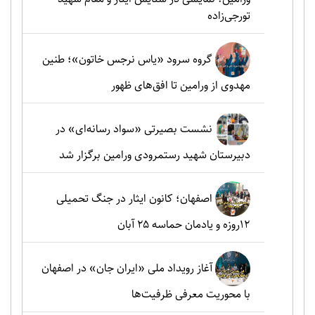
تورجی‌زاده
گروه سرود «یاس نرجس خاتون»؛ طنین
مهدوی از ورامین تا افق‌های ظهور
نشست بصیرتی «سواد رسانه‌ای» در
دبیرستان شهید رستمرودی ورامین برگزار شد
اصفهان؛ کانون ایثار در جنگ تحمیلی
۱۲روزه و یادمان حماسه ۲۵ آبان
آغاز رویداد ملی «ایران جان» در اصفهان
با محوریت معرفی ظرفیت‌ها