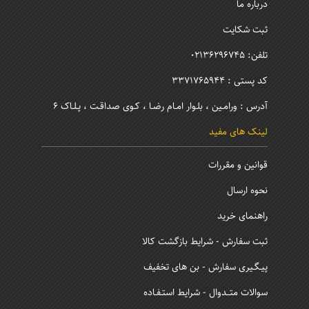
درباره ما
ثبت شکایت
تلفن: 02136296745
کد پستی : 3371765944
آدرس : ورامـین ، بلـوار امـام رضـا ، کـوی صداقـت ، پـلـاک 6
لینک های مفید
قوانین و مقررات
نحوه ارسال
راهنمای خرید
ثبت سفارش - شرایط بازگشت کالا
پیـگـیری سفارش - بن های تخفیف
سوالات متــدوال - شرایط استـفـاده