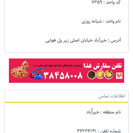
کد واحد : 7359
نام واحد : شبانه روزی
آدرس : خیرآباد خیابان اصلی زیر پل هوایی
اطلاعات تماس
نام منطقه : خیرآّباد
شماره تلفن : 36236141