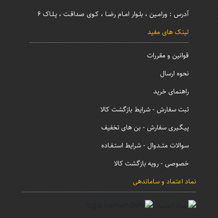
آدرس : ورامـین ، بلـوار امـام رضـا ، کـوی صداقـت ، پـلـاک 6
لینک های مفید
قوانین و مقررات
نحوه ارسال
راهنمای خرید
ثبت سفارش - شرایط بازگشت کالا
پیـگـیری سفارش - بن های تخفیف
سوالات متــدوال - شرایط استـفـاده
خصوصی - رویه بازگشت کالا
نماد اعتماد و ساماندهی