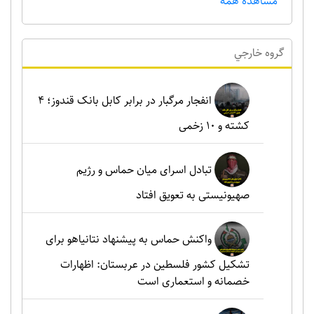
مشاهده همه
گروه خارجي
انفجار مرگبار در برابر کابل بانک قندوز؛ ۴
کشته و ۱۰ زخمی
تبادل اسرای میان حماس و رژیم
صهیونیستی به تعویق افتاد
واکنش حماس به پیشنهاد نتانیاهو برای
تشکیل کشور فلسطین در عربستان: اظهارات
خصمانه و استعماری است