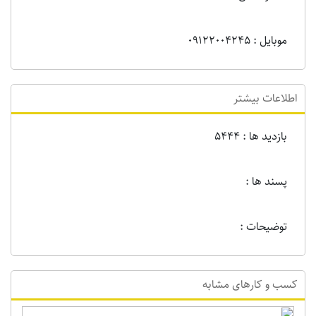
موبایل : 09122004245
اطلاعات بیشتر
بازدید ها : 5444
پسند ها :
توضیحات :
کسب و کارهای مشابه