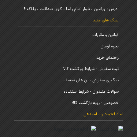
آدرس : ورامـین ، بلـوار امـام رضـا ، کـوی صداقـت ، پـلـاک 6
لینک های مفید
قوانین و مقررات
نحوه ارسال
راهنمای خرید
ثبت سفارش - شرایط بازگشت کالا
پیـگـیری سفارش - بن های تخفیف
سوالات متــدوال - شرایط استـفـاده
خصوصی - رویه بازگشت کالا
نماد اعتماد و ساماندهی