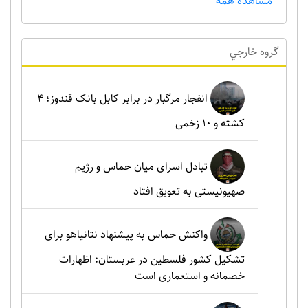
مشاهده همه
گروه خارجي
انفجار مرگبار در برابر کابل بانک قندوز؛ ۴
کشته و ۱۰ زخمی
تبادل اسرای میان حماس و رژیم
صهیونیستی به تعویق افتاد
واکنش حماس به پیشنهاد نتانیاهو برای
تشکیل کشور فلسطین در عربستان: اظهارات
خصمانه و استعماری است