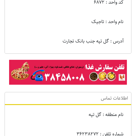
کد واحد : 6872
نام واحد : تاجیک
آدرس : گل تپه جنب بانک تجارت
اطلاعات تماس
نام منطقه : گل تپه
شماره تلفن : 36238272