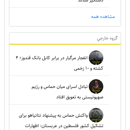
دستگیر شدند
مشاهده همه
گروه خارجي
انفجار مرگبار در برابر کابل بانک قندوز؛ ۴
کشته و ۱۰ زخمی
تبادل اسرای میان حماس و رژیم
صهیونیستی به تعویق افتاد
واکنش حماس به پیشنهاد نتانیاهو برای
تشکیل کشور فلسطین در عربستان: اظهارات