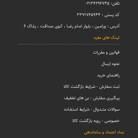
تلفن: 02136296745
کد پستی : 3371765944
آدرس : ورامـین ، بلـوار امـام رضـا ، کـوی صداقـت ، پـلـاک 6
لینک های مفید
قوانین و مقررات
نحوه ارسال
راهنمای خرید
ثبت سفارش - شرایط بازگشت کالا
پیـگـیری سفارش - بن های تخفیف
سوالات متــدوال - شرایط استـفـاده
خصوصی - رویه بازگشت کالا
نماد اعتماد و ساماندهی