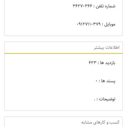
شماره تلفن : 36270366
موبایل : 09127110379
اطلاعات بیشتر
بازدید ها : 623
پسند ها : 0
توضیحات : .
کسب و کارهای مشابه