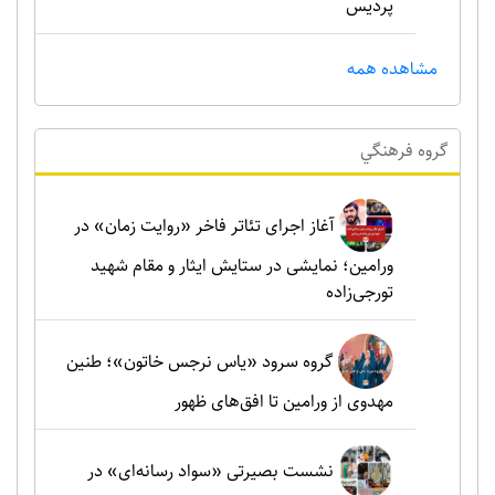
پردیس
مشاهده همه
گروه فرهنگي
آغاز اجرای تئاتر فاخر «روایت زمان» در
ورامین؛ نمایشی در ستایش ایثار و مقام شهید
تورجی‌زاده
گروه سرود «یاس نرجس خاتون»؛ طنین
مهدوی از ورامین تا افق‌های ظهور
نشست بصیرتی «سواد رسانه‌ای» در