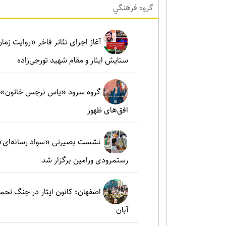
گروه فرهنگي
آغاز اجرای تئاتر فاخر «روایت زما
ستایش ایثار و مقام شهید تورجی‌زاده
گروه سرود «یاس نرجس خاتون»؛ ط
افق‌های ظهور
نشست بصیرتی «سواد رسانه‌ای» 
رستمرودی ورامین برگزار شد
آبان