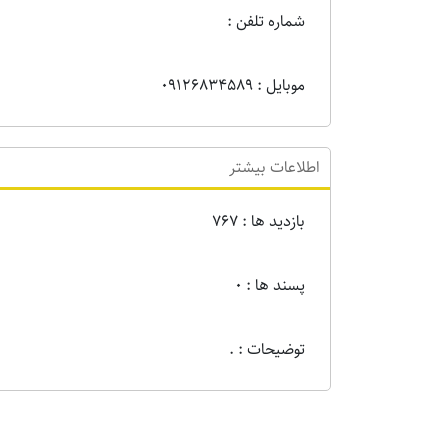
شماره تلفن :
موبایل : 09126834589
اطلاعات بیشتر
بازدید ها : 767
پسند ها : 0
توضیحات : .