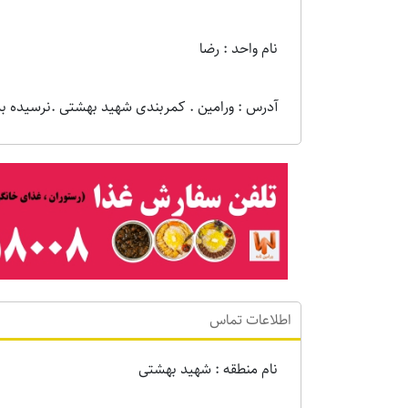
نام واحد : رضا
آدرس : ورامین . کمربندی شهید بهشتی .نرسیده به م
اطلاعات تماس
نام منطقه : شهید بهشتی