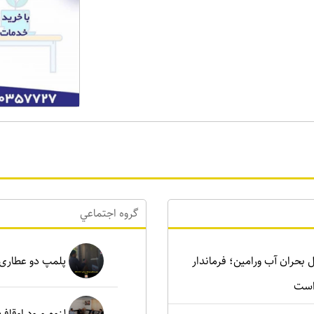
گروه اجتماعي
رای حل بحران آب ورامین؛ فرماندار
پلمپ دو عطاری غیرمجاز د
است
لزوم ورود اوقاف