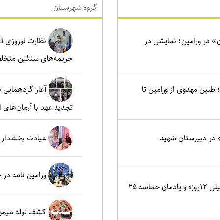
گروه شهرستان
ن» در ورامین؛ نمایشی در
نظارت نوروزی تع
جریمه‌های سنگین متخلف
نین مهدوی از ورامین تا
آغاز گردهمایی ب
تجدید عهد با آرمان‌های ا
در دبیرستان شهید
عیادت بخشدار م
ورامین نامه در
اصفهان؛ کانون ایثار در جنگ تحمیلی ۱۲روزه و یادمان حماسه ۲۵
کشف توله میمون