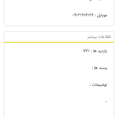
موبایل : 09121916126
اطلاعات بیشتر
بازدید ها : 731
پسند ها :
توضیحات :
0