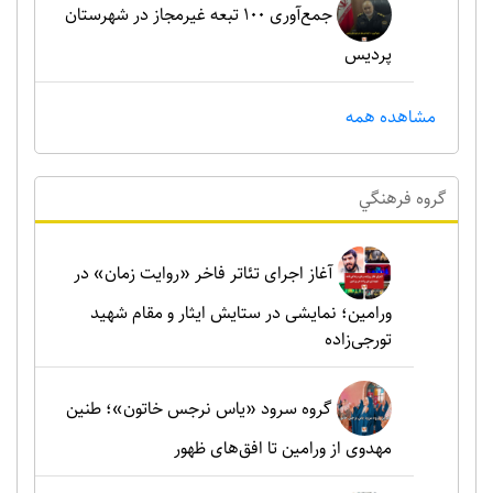
جمع‌آوری ۱۰۰ تبعه غیرمجاز در شهرستان
پردیس
مشاهده همه
گروه فرهنگي
آغاز اجرای تئاتر فاخر «روایت زمان» در
ورامین؛ نمایشی در ستایش ایثار و مقام شهید
تورجی‌زاده
گروه سرود «یاس نرجس خاتون»؛ طنین
مهدوی از ورامین تا افق‌های ظهور