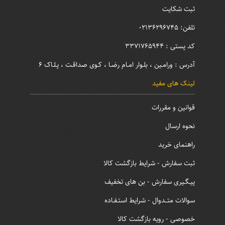
ثبت شکایت
تلفن: 02136296745
کد پستی : 3371765944
آدرس : ورامـین ، بلـوار امـام رضـا ، کـوی صداقـت ، پـلـاک 6
لینک های مفید
قوانین و مقررات
نحوه ارسال
راهنمای خرید
ثبت سفارش - شرایط بازگشت کالا
پیـگـیری سفارش - بن های تخفیف
سوالات متــدوال - شرایط استـفـاده
خصوصی - رویه بازگشت کالا