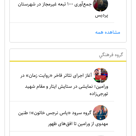
جمع‌آوری ۱۰۰ تبعه غیرمجاز در شهرستان
پردیس
مشاهده همه
گروه فرهنگي
آغاز اجرای تئاتر فاخر «روایت زمان» در
ورامین؛ نمایشی در ستایش ایثار و مقام شهید
تورجی‌زاده
گروه سرود «یاس نرجس خاتون»؛ طنین
مهدوی از ورامین تا افق‌های ظهور