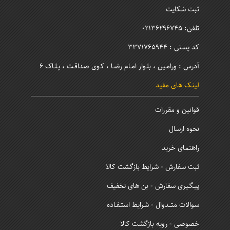
ثبت شکایت
تلفن: 02136296745
کد پستی : 3371765944
آدرس : ورامـین ، بلـوار امـام رضـا ، کـوی صداقـت ، پـلـاک 6
لینک های مفید
قوانین و مقررات
نحوه ارسال
راهنمای خرید
ثبت سفارش - شرایط بازگشت کالا
پیـگـیری سفارش - بن های تخفیف
سوالات متــدوال - شرایط استـفـاده
خصوصی - رویه بازگشت کالا