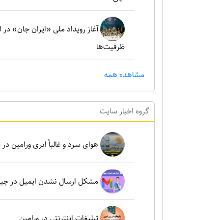
آغاز رویداد ملی «ایران جان» در 
ظرفیت‌ها
مشاهده همه
گروه اخبار سايت
هوای سرد و غالباً ابری ورامین در شنبه ۶ بهم
مشکل ارسال نشدن ایمیل در جی
تبلیغات اینترنتی در ورامین