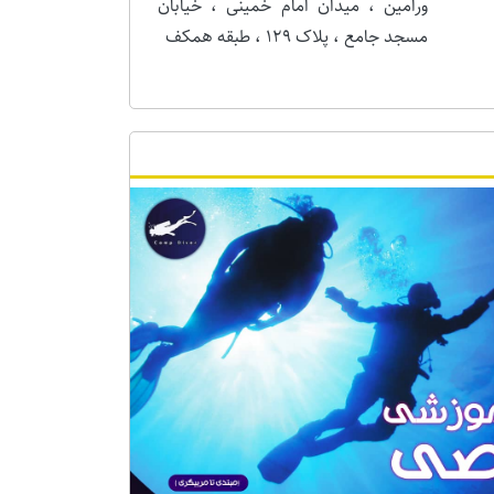
ورامین ، میدان امام خمینی ، خیابان
مسجد جامع ، پلاک 129 ، طبقه همکف