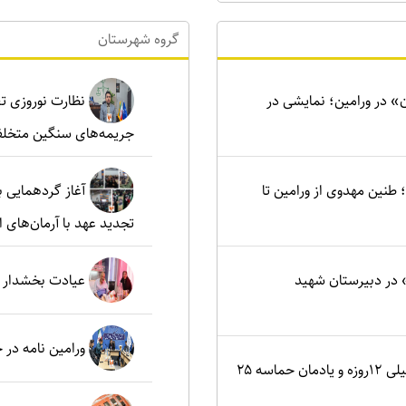
گروه شهرستان
ن» در ورامین؛ نمایشی در
نظارت نوروزی تع
جریمه‌های سنگین متخلف
نین مهدوی از ورامین تا
آغاز گردهمایی ب
تجدید عهد با آرمان‌های ا
در دبیرستان شهید
عیادت بخشدار م
ورامین نامه در
اصفهان؛ کانون ایثار در جنگ تحمیلی ۱۲روزه و یادمان حماسه ۲۵