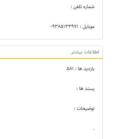
شماره تلفن :
موبایل : 09385133971
اطلاعات بیشتر
بازدید ها : 581
پسند ها :
توضیحات :
.