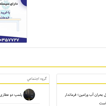
گروه اجتماعي
رای حل بحران آب ورامین؛ فرماندار
پلمپ دو عطاری غیرمجاز د
است