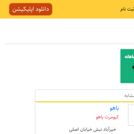
دانلود اپلیکیشن
بت نام
شابه
باهو
کیومرث باهو
خیرآباد نبش خیابان اصلی