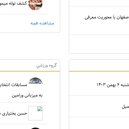
کشف توله میمون
اصفهان با محوریت معرفی
مشاهده همه
گروه ورزشي
ن ۱۴۰۳
مسابقات انتخابی
به میزبانی ورامین
میل
حسن بختیاری دو