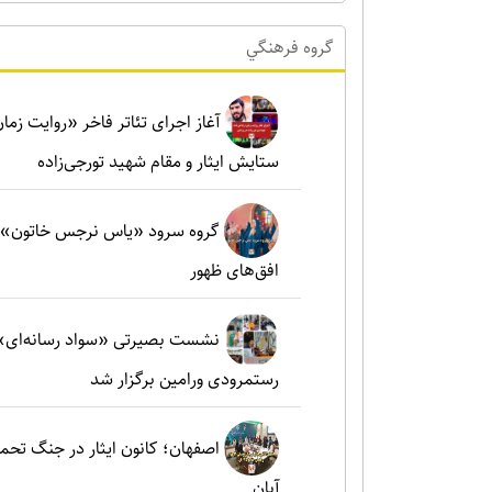
گروه فرهنگي
آغاز اجرای تئاتر فاخر «روایت زما
ستایش ایثار و مقام شهید تورجی‌زاده
گروه سرود «یاس نرجس خاتون»؛ ط
افق‌های ظهور
نشست بصیرتی «سواد رسانه‌ای» 
رستمرودی ورامین برگزار شد
آبان