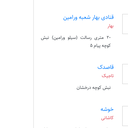
قنادی بهار شعبه ورامین
بهار
۲۰ متری رسالت (سیلو ورامین) نبش
کوچه پیام ۵
قاصدک
تاجیک
نبش کوچه درخشان
خوشه
کاشانی