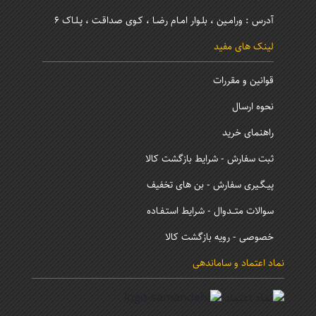
آدرس : ورامـین ، بلـوار امـام رضـا ، کـوی صداقـت ، پـلـاک 6
لینک های مفید
قوانین و مقررات
نحوه ارسال
راهنمای خرید
ثبت سفارش - شرایط بازگشت کالا
پیـگـیری سفارش - بن های تخفیف
سوالات متــدوال - شرایط استـفـاده
خصوصی - رویه بازگشت کالا
نماد اعتماد و ساماندهی