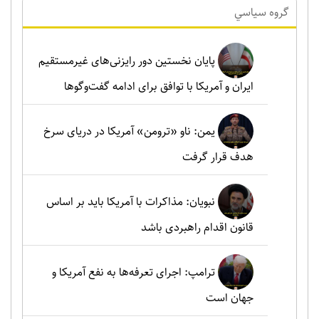
گروه سياسي
پایان نخستین دور رایزنی‌های غیرمستقیم
ایران و آمریکا با توافق برای ادامه گفت‌وگوها
یمن: ناو «ترومن» آمریکا در دریای سرخ
هدف قرار گرفت
نبویان: مذاکرات با آمریکا باید بر اساس
قانون اقدام راهبردی باشد
ترامپ: اجرای تعرفه‌ها به نفع آمریکا و
جهان است