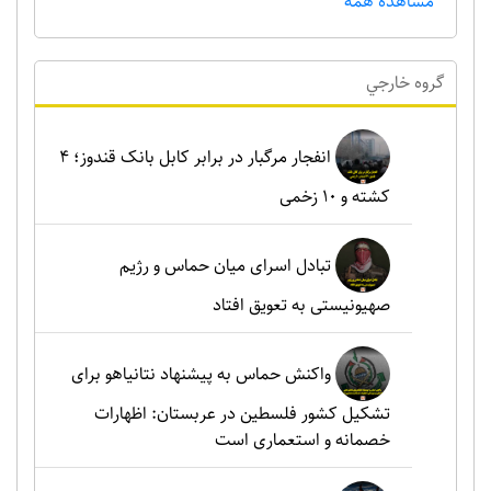
مشاهده همه
گروه خارجي
انفجار مرگبار در برابر کابل بانک قندوز؛ ۴
کشته و ۱۰ زخمی
تبادل اسرای میان حماس و رژیم
صهیونیستی به تعویق افتاد
واکنش حماس به پیشنهاد نتانیاهو برای
تشکیل کشور فلسطین در عربستان: اظهارات
خصمانه و استعماری است