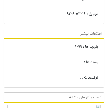
موبایل : 09126053016
اطلاعات بیشتر
بازدید ها : 1099
پسند ها : 0
توضیحات : .
کسب و کارهای مشابه