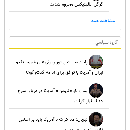
گوگل آنالیتیکس محروم شدند
مشاهده همه
گروه سياسي
پایان نخستین دور رایزنی‌های غیرمستقیم
ایران و آمریکا با توافق برای ادامه گفت‌وگوها
یمن: ناو «ترومن» آمریکا در دریای سرخ
هدف قرار گرفت
نبویان: مذاکرات با آمریکا باید بر اساس
قانون اقدام راهبردی باشد