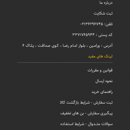
درباره ما
ثبت شکایت
تلفن: 02136296745
کد پستی : 3371765944
آدرس : ورامـین ، بلـوار امـام رضـا ، کـوی صداقـت ، پـلـاک 6
لینک های مفید
قوانین و مقررات
نحوه ارسال
راهنمای خرید
ثبت سفارش - شرایط بازگشت کالا
پیـگـیری سفارش - بن های تخفیف
سوالات متــدوال - شرایط استـفـاده