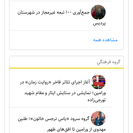
جمع‌آوری ۱۰۰ تبعه غیرمجاز در شهرستان
پردیس
مشاهده همه
گروه فرهنگي
آغاز اجرای تئاتر فاخر «روایت زمان» در
ورامین؛ نمایشی در ستایش ایثار و مقام شهید
تورجی‌زاده
گروه سرود «یاس نرجس خاتون»؛ طنین
مهدوی از ورامین تا افق‌های ظهور