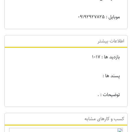
موبایل : 09192927825
اطلاعات بیشتر
بازدید ها : 1017
پسند ها :
توضیحات : .
کسب و کارهای مشابه