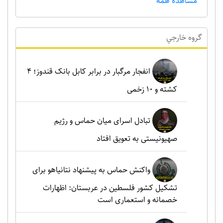
مشاهده همه
گروه خارجي
انفجار مرگبار در برابر کابل بانک قندوز؛ ۴
کشته و ۱۰ زخمی
تبادل اسرای میان حماس و رژیم
صهیونیستی به تعویق افتاد
واکنش حماس به پیشنهاد نتانیاهو برای
تشکیل کشور فلسطین در عربستان: اظهارات
خصمانه و استعماری است