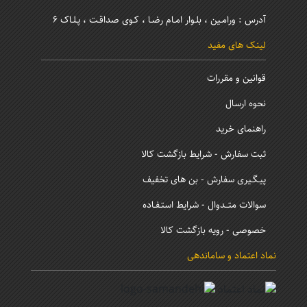
آدرس : ورامـین ، بلـوار امـام رضـا ، کـوی صداقـت ، پـلـاک 6
لینک های مفید
قوانین و مقررات
نحوه ارسال
راهنمای خرید
ثبت سفارش - شرایط بازگشت کالا
پیـگـیری سفارش - بن های تخفیف
سوالات متــدوال - شرایط استـفـاده
خصوصی - رویه بازگشت کالا
نماد اعتماد و ساماندهی