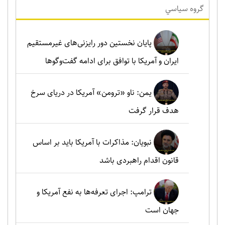
گروه سياسي
پایان نخستین دور رایزنی‌های غیرمستقیم
ایران و آمریکا با توافق برای ادامه گفت‌وگوها
یمن: ناو «ترومن» آمریکا در دریای سرخ
هدف قرار گرفت
نبویان: مذاکرات با آمریکا باید بر اساس
قانون اقدام راهبردی باشد
ترامپ: اجرای تعرفه‌ها به نفع آمریکا و
جهان است