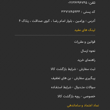
تلفن: 02136296745
کد پستی : 3371765944
آدرس : ورامـین ، بلـوار امـام رضـا ، کـوی صداقـت ، پـلـاک 6
لینک های مفید
قوانین و مقررات
نحوه ارسال
راهنمای خرید
ثبت سفارش - شرایط بازگشت کالا
پیـگـیری سفارش - بن های تخفیف
سوالات متــدوال - شرایط استـفـاده
خصوصی - رویه بازگشت کالا
نماد اعتماد و ساماندهی