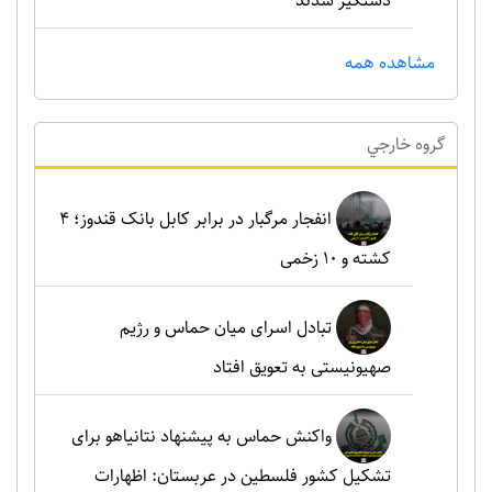
دستگیر شدند
مشاهده همه
گروه خارجي
انفجار مرگبار در برابر کابل بانک قندوز؛ ۴
کشته و ۱۰ زخمی
تبادل اسرای میان حماس و رژیم
صهیونیستی به تعویق افتاد
واکنش حماس به پیشنهاد نتانیاهو برای
تشکیل کشور فلسطین در عربستان: اظهارات