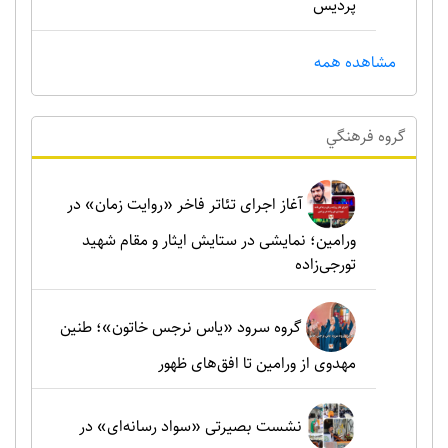
پردیس
مشاهده همه
گروه فرهنگي
آغاز اجرای تئاتر فاخر «روایت زمان» در
ورامین؛ نمایشی در ستایش ایثار و مقام شهید
تورجی‌زاده
گروه سرود «یاس نرجس خاتون»؛ طنین
مهدوی از ورامین تا افق‌های ظهور
نشست بصیرتی «سواد رسانه‌ای» در