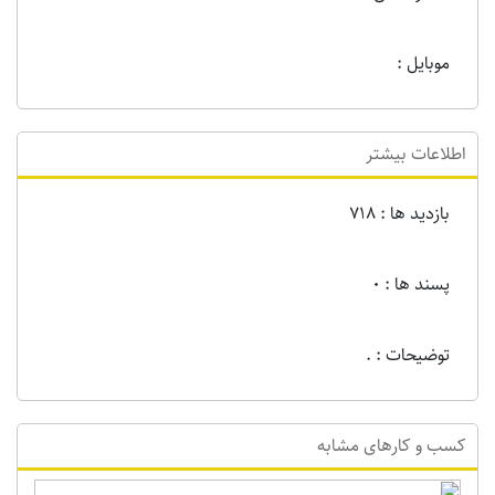
موبایل :
اطلاعات بیشتر
بازدید ها : 718
پسند ها : 0
توضیحات : .
کسب و کارهای مشابه