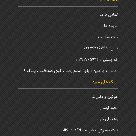
اطلاعات تماس
تماس با ما
درباره ما
ثبت شکایت
تلفن: 02136296745
کد پستی : 3371765944
آدرس : ورامـین ، بلـوار امـام رضـا ، کـوی صداقـت ، پـلـاک 6
لینک های مفید
قوانین و مقررات
نحوه ارسال
راهنمای خرید
ثبت سفارش - شرایط بازگشت کالا