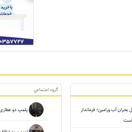
گروه اجتماعي
رای حل بحران آب ورامین؛ فرماندار
پلمپ دو عطاری غیرمجاز د
است
لزوم ورود اوقاف