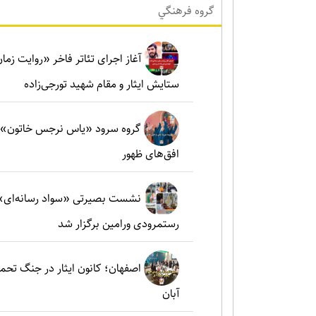
گروه فرهنگي
آغاز اجرای تئاتر فاخر «روایت زما
ستایش ایثار و مقام شهید تورجی‌زاده
گروه سرود «یاس نرجس خاتون»؛ ط
افق‌های ظهور
نشست بصیرتی «سواد رسانه‌ای» 
رستمرودی ورامین برگزار شد
آبان