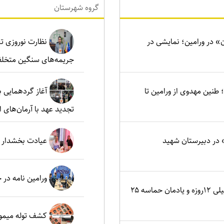
گروه شهرستان
ن» در ورامین؛ نمایشی در
نظارت نوروزی تع
جریمه‌های سنگین متخلف
نین مهدوی از ورامین تا
آغاز گردهمایی ب
تجدید عهد با آرمان‌های ا
در دبیرستان شهید
عیادت بخشدار م
ورامین نامه در
اصفهان؛ کانون ایثار در جنگ تحمیلی ۱۲روزه و یادمان حماسه ۲۵
کشف توله میمون