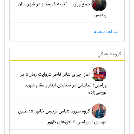
جمع‌آوری ۱۰۰ تبعه غیرمجاز در شهرستان
پردیس
مشاهده همه
گروه فرهنگي
آغاز اجرای تئاتر فاخر «روایت زمان» در
ورامین؛ نمایشی در ستایش ایثار و مقام شهید
تورجی‌زاده
گروه سرود «یاس نرجس خاتون»؛ طنین
مهدوی از ورامین تا افق‌های ظهور