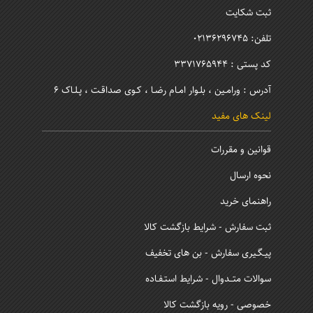
ثبت شکایت
تلفن: 02136296745
کد پستی : 3371765944
آدرس : ورامـین ، بلـوار امـام رضـا ، کـوی صداقـت ، پـلـاک 6
لینک های مفید
قوانین و مقررات
نحوه ارسال
راهنمای خرید
ثبت سفارش - شرایط بازگشت کالا
پیـگـیری سفارش - بن های تخفیف
سوالات متــدوال - شرایط استـفـاده
خصوصی - رویه بازگشت کالا