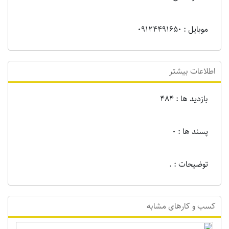
موبایل : 09124491650
اطلاعات بیشتر
بازدید ها : 484
پسند ها : 0
توضیحات : .
کسب و کارهای مشابه