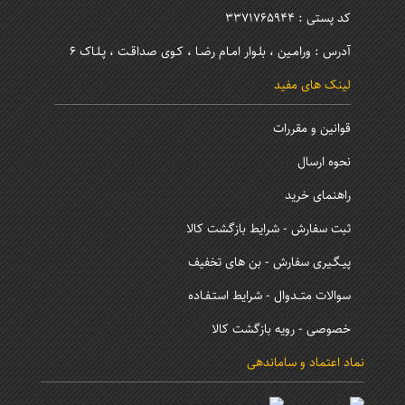
کد پستی : 3371765944
آدرس : ورامـین ، بلـوار امـام رضـا ، کـوی صداقـت ، پـلـاک 6
لینک های مفید
قوانین و مقررات
نحوه ارسال
راهنمای خرید
ثبت سفارش - شرایط بازگشت کالا
پیـگـیری سفارش - بن های تخفیف
سوالات متــدوال - شرایط استـفـاده
خصوصی - رویه بازگشت کالا
نماد اعتماد و ساماندهی