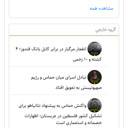
مشاهده همه
گروه خارجي
انفجار مرگبار در برابر کابل بانک قندوز؛ ۴
کشته و ۱۰ زخمی
تبادل اسرای میان حماس و رژیم
صهیونیستی به تعویق افتاد
واکنش حماس به پیشنهاد نتانیاهو برای
تشکیل کشور فلسطین در عربستان: اظهارات
خصمانه و استعماری است