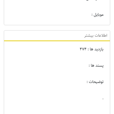
موبایل :
اطلاعات بیشتر
بازدید ها : 474
پسند ها :
توضیحات :
.