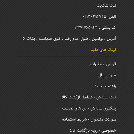
ثبت شکایت
تلفن: 02136296745
کد پستی : 3371765944
آدرس : ورامـین ، بلـوار امـام رضـا ، کـوی صداقـت ، پـلـاک 6
لینک های مفید
قوانین و مقررات
نحوه ارسال
راهنمای خرید
ثبت سفارش - شرایط بازگشت کالا
پیـگـیری سفارش - بن های تخفیف
سوالات متــدوال - شرایط استـفـاده
خصوصی - رویه بازگشت کالا