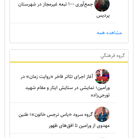
جمع‌آوری ۱۰۰ تبعه غیرمجاز در شهرستان
پردیس
مشاهده همه
گروه فرهنگي
آغاز اجرای تئاتر فاخر «روایت زمان» در
ورامین؛ نمایشی در ستایش ایثار و مقام شهید
تورجی‌زاده
گروه سرود «یاس نرجس خاتون»؛ طنین
مهدوی از ورامین تا افق‌های ظهور