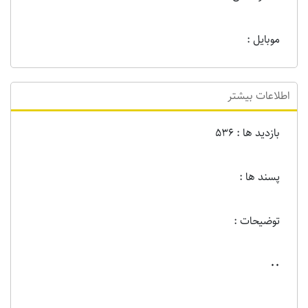
موبایل :
اطلاعات بیشتر
بازدید ها : 536
پسند ها :
توضیحات :
00