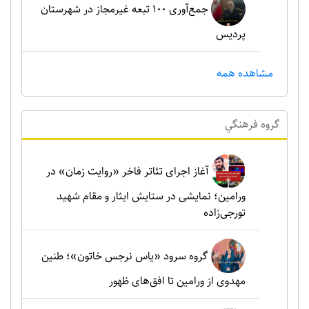
جمع‌آوری ۱۰۰ تبعه غیرمجاز در شهرستان
پردیس
مشاهده همه
گروه فرهنگي
آغاز اجرای تئاتر فاخر «روایت زمان» در
ورامین؛ نمایشی در ستایش ایثار و مقام شهید
تورجی‌زاده
گروه سرود «یاس نرجس خاتون»؛ طنین
مهدوی از ورامین تا افق‌های ظهور