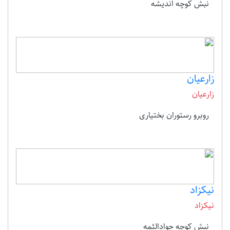
نبش کوچه اندیشه
زارعیان
زارعیان
روبرو رستوران بختیاری
نیکزاد
نیکزاد
نبش کوچه جوادالئمه