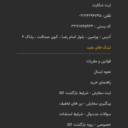
ثبت شکایت
تلفن: 02136296745
کد پستی : 3371765944
آدرس : ورامـین ، بلـوار امـام رضـا ، کـوی صداقـت ، پـلـاک 6
لینک های مفید
قوانین و مقررات
نحوه ارسال
راهنمای خرید
ثبت سفارش - شرایط بازگشت کالا
پیـگـیری سفارش - بن های تخفیف
سوالات متــدوال - شرایط استـفـاده
خصوصی - رویه بازگشت کالا