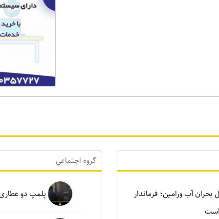
گروه اجتماعي
رای حل بحران آب ورامین؛ فرماندار
پلمپ دو عطاری غیرمجاز د
است