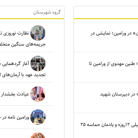
گروه شهرستان
ن» در ورامین؛ نمایشی در
نظارت نوروزی تع
جریمه‌های سنگین متخلف
نین مهدوی از ورامین تا
آغاز گردهمایی ب
تجدید عهد با آرمان‌های ا
در دبیرستان شهید
عیادت بخشدار م
ورامین نامه در
اصفهان؛ کانون ایثار در جنگ تحمیلی ۱۲روزه و یادمان حماسه ۲۵