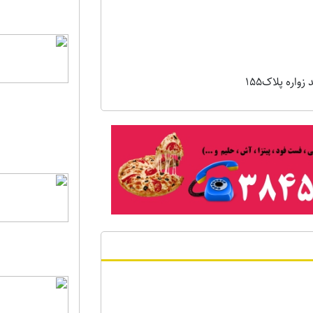
اره پلاک155