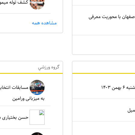
کشف توله میمون
اصفهان با محوریت معرفی
مشاهده همه
گروه ورزشي
ن ۱۴۰۳
مسابقات انتخابی
به میزبانی ورامین
میل
حسن بختیاری دو