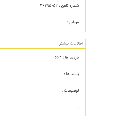
شماره تلفن : 36295052
موبایل :
اطلاعات بیشتر
بازدید ها : 664
پسند ها :
توضیحات :
.