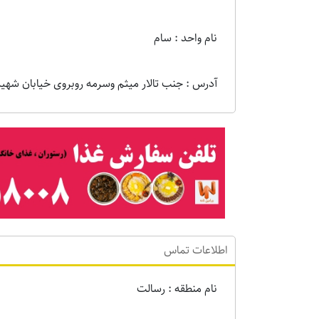
نام واحد : سام
آدرس : جنب تالار میثم وسرمه روبروی خیابان شهید زو
اطلاعات تماس
نام منطقه : رسالت