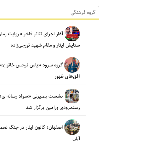
گروه فرهنگي
آغاز اجرای تئاتر فاخر «روایت زما
ستایش ایثار و مقام شهید تورجی‌زاده
گروه سرود «یاس نرجس خاتون»؛ ط
افق‌های ظهور
نشست بصیرتی «سواد رسانه‌ای» 
رستمرودی ورامین برگزار شد
آبان