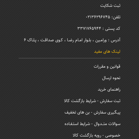
ثبت شکایت
تلفن: 02136296745
کد پستی : 3371765944
آدرس : ورامـین ، بلـوار امـام رضـا ، کـوی صداقـت ، پـلـاک 6
لینک های مفید
قوانین و مقررات
نحوه ارسال
راهنمای خرید
ثبت سفارش - شرایط بازگشت کالا
پیـگـیری سفارش - بن های تخفیف
سوالات متــدوال - شرایط استـفـاده
خصوصی - رویه بازگشت کالا