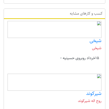
کسب و کارهای مشابه
شیخی
شیخی
15خرداد روبروی حسینیه 0
شیرکوند
روح اله شیرکوند