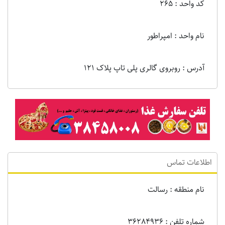
کد واحد : 265
نام واحد : امپراطور
آدرس : روبروی گالری پلی تاپ پلاک 121
اطلاعات تماس
نام منطقه : رسالت
شماره تلفن : 36284936