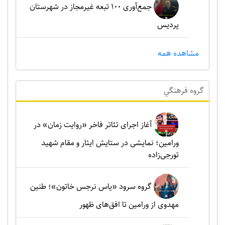
جمع‌آوری ۱۰۰ تبعه غیرمجاز در شهرستان
پردیس
مشاهده همه
گروه فرهنگي
آغاز اجرای تئاتر فاخر «روایت زمان» در
ورامین؛ نمایشی در ستایش ایثار و مقام شهید
تورجی‌زاده
گروه سرود «یاس نرجس خاتون»؛ طنین
مهدوی از ورامین تا افق‌های ظهور