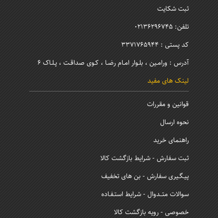
ثبت شکایت
تلفن: 02136296745
کد پستی : 3371765944
آدرس : ورامـین ، بلـوار امـام رضـا ، کـوی صداقـت ، پـلـاک 6
لینک های مفید
قوانین و مقررات
نحوه ارسال
راهنمای خرید
ثبت سفارش - شرایط بازگشت کالا
پیـگـیری سفارش - بن های تخفیف
سوالات متــدوال - شرایط استـفـاده
خصوصی - رویه بازگشت کالا