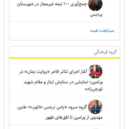
جمع‌آوری ۱۰۰ تبعه غیرمجاز در شهرستان
پردیس
مشاهده همه
گروه فرهنگي
آغاز اجرای تئاتر فاخر «روایت زمان» در
ورامین؛ نمایشی در ستایش ایثار و مقام شهید
تورجی‌زاده
گروه سرود «یاس نرجس خاتون»؛ طنین
مهدوی از ورامین تا افق‌های ظهور