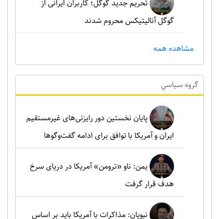
تحریم جدید گوگل؛ کاربران ایرانی از
گوگل آنالیتیکس محروم شدند
مشاهده همه
گروه سياسي
پایان نخستین دور رایزنی‌های غیرمستقیم
ایران و آمریکا با توافق برای ادامه گفت‌وگوها
یمن: ناو «ترومن» آمریکا در دریای سرخ
هدف قرار گرفت
نبویان: مذاکرات با آمریکا باید بر اساس