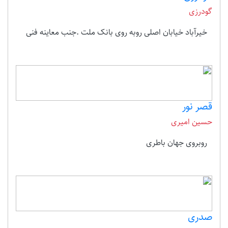
گودرزی
خیرآباد خیابان اصلی روبه روی بانک ملت .جنب معاینه فنی
قصر نور
حسین امیری
روبروی جهان باطری
صدری