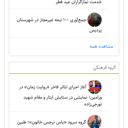
خدمت نمازگزاران عید فطر
جمع‌آوری ۱۰۰ تبعه غیرمجاز در شهرستان
پردیس
مشاهده همه
گروه فرهنگي
آغاز اجرای تئاتر فاخر «روایت زمان» در
ورامین؛ نمایشی در ستایش ایثار و مقام شهید
تورجی‌زاده
گروه سرود «یاس نرجس خاتون»؛ طنین