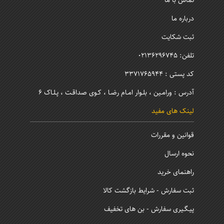
تماس با ما
درباره ما
ثبت شکایت
تلفن: 02136296745
کد پستی : 3371765944
آدرس : ورامـین ، بلـوار امـام رضـا ، کـوی صداقـت ، پـلـاک 6
لینک های مفید
قوانین و مقررات
نحوه ارسال
راهنمای خرید
ثبت سفارش - شرایط بازگشت کالا
پیـگـیری سفارش - بن های تخفیف