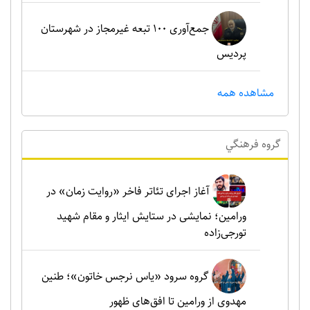
جمع‌آوری ۱۰۰ تبعه غیرمجاز در شهرستان
پردیس
مشاهده همه
گروه فرهنگي
آغاز اجرای تئاتر فاخر «روایت زمان» در
ورامین؛ نمایشی در ستایش ایثار و مقام شهید
تورجی‌زاده
گروه سرود «یاس نرجس خاتون»؛ طنین
مهدوی از ورامین تا افق‌های ظهور