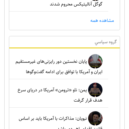
گوگل آنالیتیکس محروم شدند
مشاهده همه
گروه سياسي
پایان نخستین دور رایزنی‌های غیرمستقیم
ایران و آمریکا با توافق برای ادامه گفت‌وگوها
یمن: ناو «ترومن» آمریکا در دریای سرخ
هدف قرار گرفت
نبویان: مذاکرات با آمریکا باید بر اساس
قانون اقدام راهبردی باشد