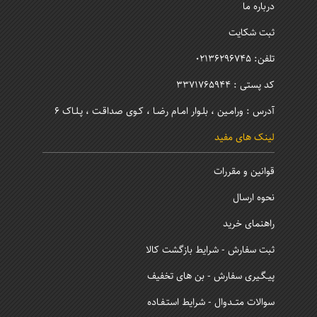
درباره ما
ثبت شکایت
تلفن: 02136296745
کد پستی : 3371765944
آدرس : ورامـین ، بلـوار امـام رضـا ، کـوی صداقـت ، پـلـاک 6
لینک های مفید
قوانین و مقررات
نحوه ارسال
راهنمای خرید
ثبت سفارش - شرایط بازگشت کالا
پیـگـیری سفارش - بن های تخفیف
سوالات متــدوال - شرایط استـفـاده