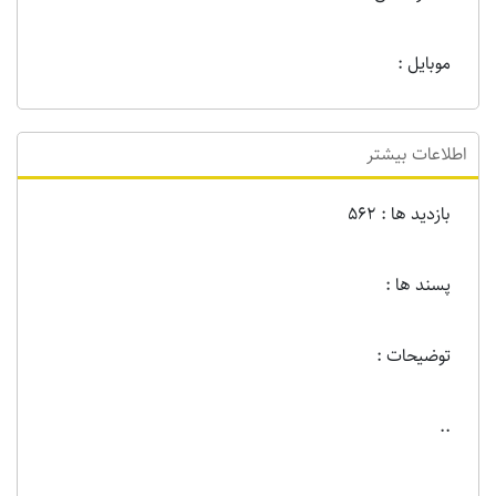
موبایل :
اطلاعات بیشتر
بازدید ها : 562
پسند ها :
توضیحات :
..