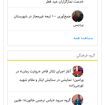
خدمت نمازگزاران عید فطر
جمع‌آوری ۱۰۰ تبعه غیرمجاز در شهرستان
پردیس
مشاهده همه
گروه فرهنگي
آغاز اجرای تئاتر فاخر «روایت زمان» در
ورامین؛ نمایشی در ستایش ایثار و مقام شهید
تورجی‌زاده
گروه سرود «یاس نرجس خاتون»؛ طنین