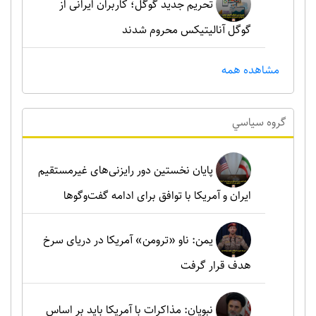
تحریم جدید گوگل؛ کاربران ایرانی از
گوگل آنالیتیکس محروم شدند
مشاهده همه
گروه سياسي
پایان نخستین دور رایزنی‌های غیرمستقیم
ایران و آمریکا با توافق برای ادامه گفت‌وگوها
یمن: ناو «ترومن» آمریکا در دریای سرخ
هدف قرار گرفت
نبویان: مذاکرات با آمریکا باید بر اساس