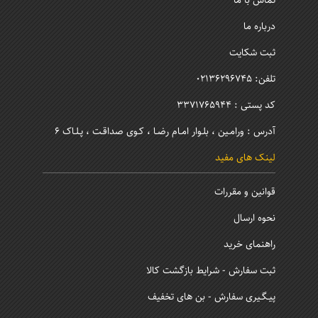
تماس با ما
درباره ما
ثبت شکایت
تلفن: 02136296745
کد پستی : 3371765944
آدرس : ورامـین ، بلـوار امـام رضـا ، کـوی صداقـت ، پـلـاک 6
لینک های مفید
قوانین و مقررات
نحوه ارسال
راهنمای خرید
ثبت سفارش - شرایط بازگشت کالا
پیـگـیری سفارش - بن های تخفیف