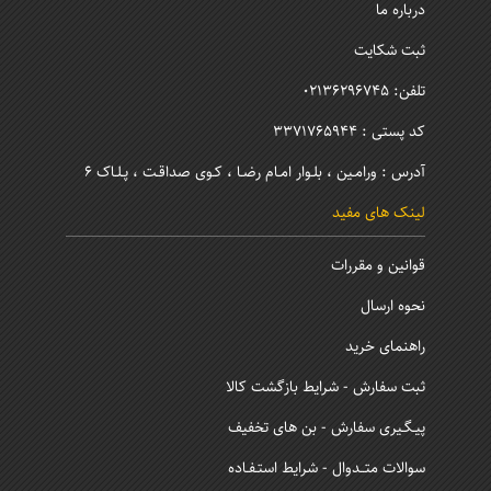
درباره ما
ثبت شکایت
تلفن: 02136296745
کد پستی : 3371765944
آدرس : ورامـین ، بلـوار امـام رضـا ، کـوی صداقـت ، پـلـاک 6
لینک های مفید
قوانین و مقررات
نحوه ارسال
راهنمای خرید
ثبت سفارش - شرایط بازگشت کالا
پیـگـیری سفارش - بن های تخفیف
سوالات متــدوال - شرایط استـفـاده