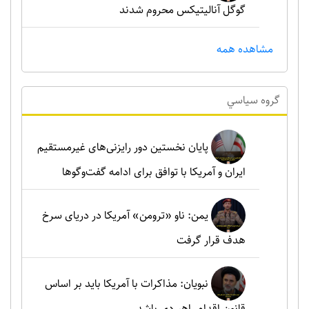
گوگل آنالیتیکس محروم شدند
مشاهده همه
گروه سياسي
پایان نخستین دور رایزنی‌های غیرمستقیم
ایران و آمریکا با توافق برای ادامه گفت‌وگوها
یمن: ناو «ترومن» آمریکا در دریای سرخ
هدف قرار گرفت
نبویان: مذاکرات با آمریکا باید بر اساس
قانون اقدام راهبردی باشد