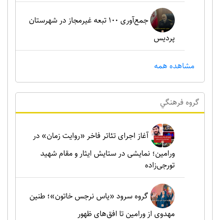
جمع‌آوری ۱۰۰ تبعه غیرمجاز در شهرستان
پردیس
مشاهده همه
گروه فرهنگي
آغاز اجرای تئاتر فاخر «روایت زمان» در
ورامین؛ نمایشی در ستایش ایثار و مقام شهید
تورجی‌زاده
گروه سرود «یاس نرجس خاتون»؛ طنین
مهدوی از ورامین تا افق‌های ظهور