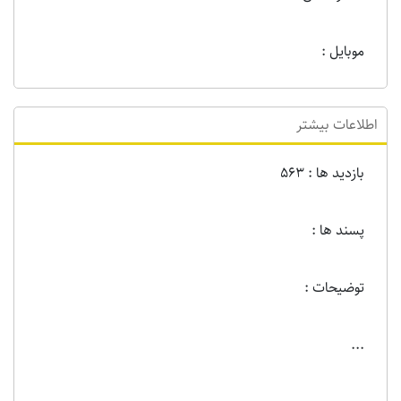
موبایل :
اطلاعات بیشتر
بازدید ها : 563
پسند ها :
توضیحات :
...