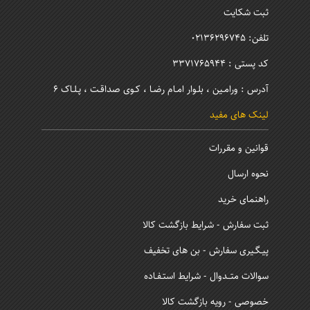
ثبت شکایت
تلفن: 02136296745
کد پستی : 3371765944
آدرس : ورامـین ، بلـوار امـام رضـا ، کـوی صداقـت ، پـلـاک 6
لینک های مفید
قوانین و مقررات
نحوه ارسال
راهنمای خرید
ثبت سفارش - شرایط بازگشت کالا
پیـگـیری سفارش - بن های تخفیف
سوالات متــدوال - شرایط استـفـاده
خصوصی - رویه بازگشت کالا