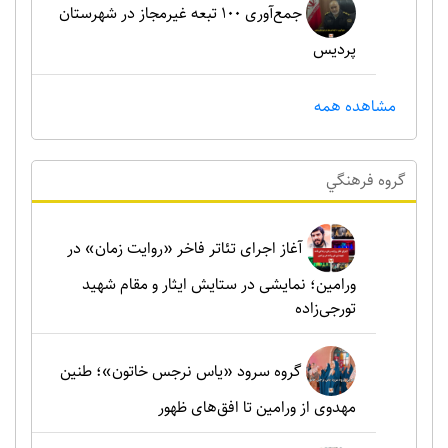
جمع‌آوری ۱۰۰ تبعه غیرمجاز در شهرستان
پردیس
مشاهده همه
گروه فرهنگي
آغاز اجرای تئاتر فاخر «روایت زمان» در
ورامین؛ نمایشی در ستایش ایثار و مقام شهید
تورجی‌زاده
گروه سرود «یاس نرجس خاتون»؛ طنین
مهدوی از ورامین تا افق‌های ظهور