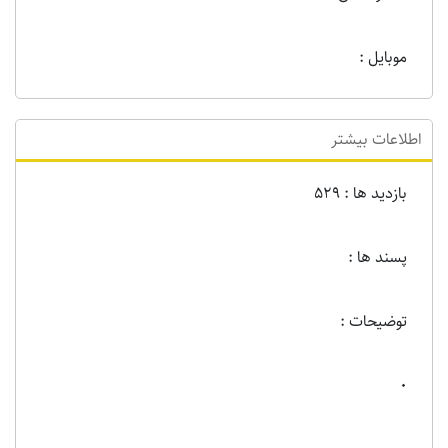
موبایل :
اطلاعات بیشتر
بازدید ها : 529
پسند ها :
توضیحات :
0