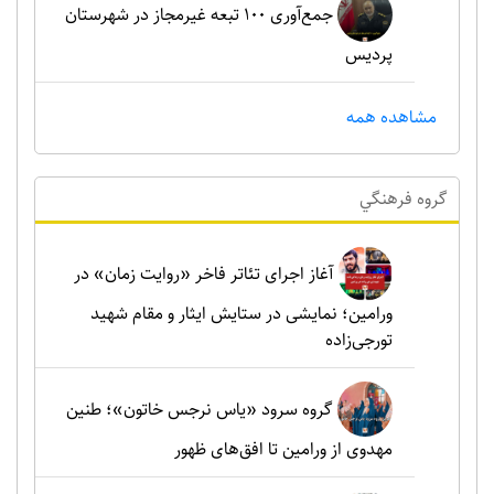
جمع‌آوری ۱۰۰ تبعه غیرمجاز در شهرستان
پردیس
مشاهده همه
گروه فرهنگي
آغاز اجرای تئاتر فاخر «روایت زمان» در
ورامین؛ نمایشی در ستایش ایثار و مقام شهید
تورجی‌زاده
گروه سرود «یاس نرجس خاتون»؛ طنین
مهدوی از ورامین تا افق‌های ظهور