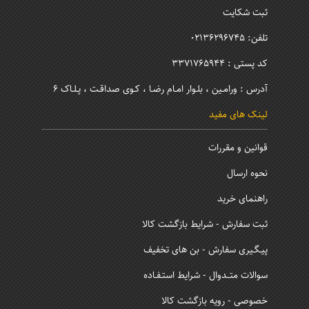
ثبت شکایت
تلفن: 02136296745
کد پستی : 3371765944
آدرس : ورامـین ، بلـوار امـام رضـا ، کـوی صداقـت ، پـلـاک 6
لینک های مفید
قوانین و مقررات
نحوه ارسال
راهنمای خرید
ثبت سفارش - شرایط بازگشت کالا
پیـگـیری سفارش - بن های تخفیف
سوالات متــدوال - شرایط استـفـاده
خصوصی - رویه بازگشت کالا