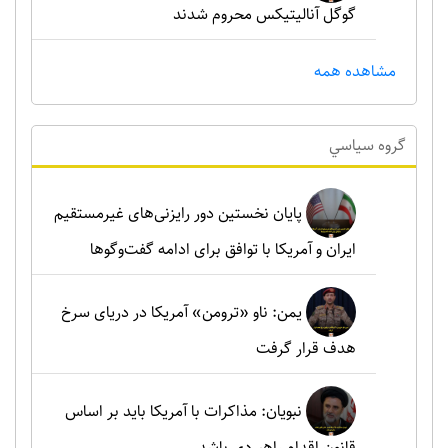
گوگل آنالیتیکس محروم شدند
مشاهده همه
گروه سياسي
پایان نخستین دور رایزنی‌های غیرمستقیم
ایران و آمریکا با توافق برای ادامه گفت‌وگوها
یمن: ناو «ترومن» آمریکا در دریای سرخ
هدف قرار گرفت
نبویان: مذاکرات با آمریکا باید بر اساس
قانون اقدام راهبردی باشد