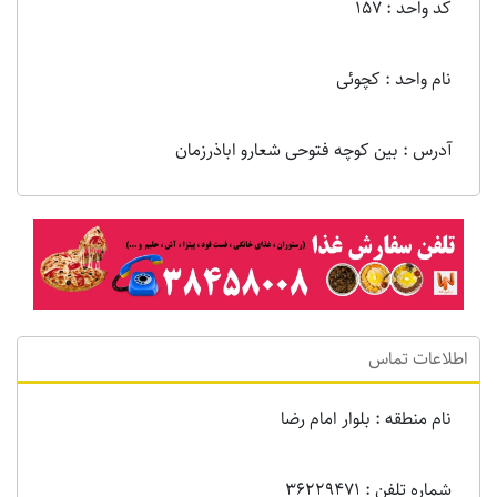
کد واحد : 157
نام واحد : کچوئی
آدرس : بین کوچه فتوحی شعارو اباذرزمان
اطلاعات تماس
نام منطقه : بلوار امام رضا
شماره تلفن : 36229471