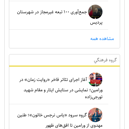
جمع‌آوری ۱۰۰ تبعه غیرمجاز در شهرستان
پردیس
مشاهده همه
گروه فرهنگي
آغاز اجرای تئاتر فاخر «روایت زمان» در
ورامین؛ نمایشی در ستایش ایثار و مقام شهید
تورجی‌زاده
گروه سرود «یاس نرجس خاتون»؛ طنین
مهدوی از ورامین تا افق‌های ظهور