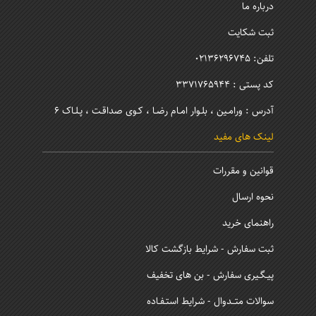
درباره ما
ثبت شکایت
تلفن: 02136296745
کد پستی : 3371765944
آدرس : ورامـین ، بلـوار امـام رضـا ، کـوی صداقـت ، پـلـاک 6
لینک های مفید
قوانین و مقررات
نحوه ارسال
راهنمای خرید
ثبت سفارش - شرایط بازگشت کالا
پیـگـیری سفارش - بن های تخفیف
سوالات متــدوال - شرایط استـفـاده