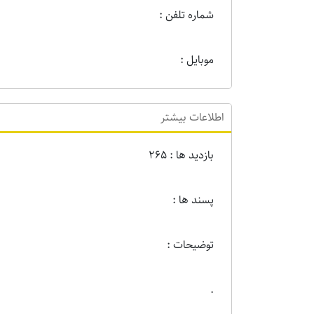
شماره تلفن :
موبایل :
اطلاعات بیشتر
بازدید ها : 265
پسند ها :
توضیحات :
.