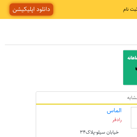
دانلود اپلیکیشن
بت نام
شابه
الماس
رادفر
خیابان سیلو-پلاک34