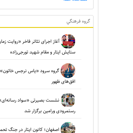
گروه فرهنگي
آغاز اجرای تئاتر فاخر «روایت زما
ستایش ایثار و مقام شهید تورجی‌زاده
گروه سرود «یاس نرجس خاتون»؛ ط
افق‌های ظهور
نشست بصیرتی «سواد رسانه‌ای» 
رستمرودی ورامین برگزار شد