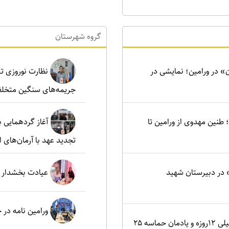
گروه شهرستان
ن» در ورامین؛ نمایشی در
نظارت نوروزی تع
جریمه‌های سنگین متخلف
نین مهدوی از ورامین تا
آغاز گردهمایی ب
تجدید عهد با آرمان‌های ا
در دبیرستان شهید
عیادت بخشدار م
ورامین نامه در
اصفهان؛ کانون ایثار در جنگ تحمیلی ۱۲روزه و یادمان حماسه ۲۵