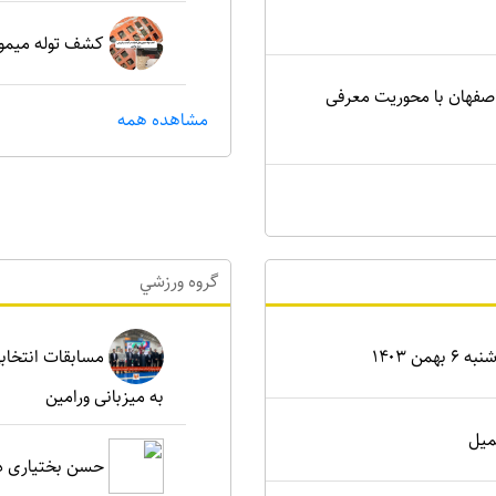
کشف توله میمون
اصفهان با محوریت معرفی
مشاهده همه
گروه ورزشي
ن ۱۴۰۳
مسابقات انتخابی
به میزبانی ورامین
میل
حسن بختیاری دو