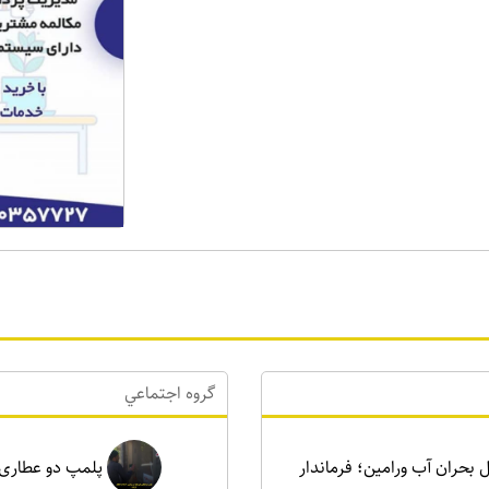
گروه اجتماعي
رای حل بحران آب ورامین؛ فرماندار
پلمپ دو عطاری غیرمجاز د