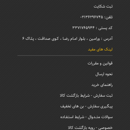
ثبت شکایت
تلفن: 02136296745
کد پستی : 3371765944
آدرس : ورامـین ، بلـوار امـام رضـا ، کـوی صداقـت ، پـلـاک 6
لینک های مفید
قوانین و مقررات
نحوه ارسال
راهنمای خرید
ثبت سفارش - شرایط بازگشت کالا
پیـگـیری سفارش - بن های تخفیف
سوالات متــدوال - شرایط استـفـاده
خصوصی - رویه بازگشت کالا