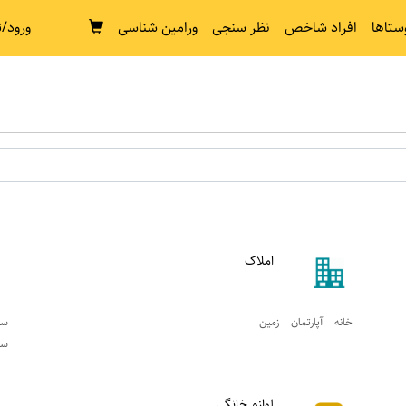
ستاها
افراد شاخص
نظر سنجی
ورامین شناسی
ورود/ث
املاک
خانه
آپارتمان
زمين
سو
سن
لوازم خانگي