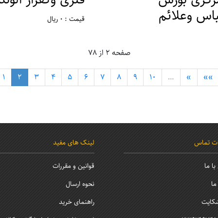
باس وعلائم
قیمت : 0 ریال
ظامی
مکان : تهران ، ورامین
 : 0 ریال
صفحه 2 از 78
ان : تهران ، ورامین
1
2
3
4
5
6
7
8
9
10
…
»
»»
ات تماس
لینک های مفید
ا ما
قوانین و مقررات
ما
نحوه ارسال
کایت
راهنمای خرید