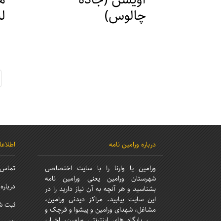
چالوس)
ل
ن
قیمت : 45000 ریال
مکان : تهران ، ورامین
قیمت
مک
درباره ورامین نامه
اطلاع
ورامین یا وارنا را با سایت اختصاصی
تماس ب
شهرستان ورامین یعنی ورامین نامه
درباره 
بشناسید و هر آنچه به آن نیاز دارید را در
این سایت بیابید. مراکز دیدنی ورامین،
ثبت ش
مشاغل، شهدای ورامین و پیشوا و قرچک و
...، پایگاه های اینترنتی ورامین، اخبار،