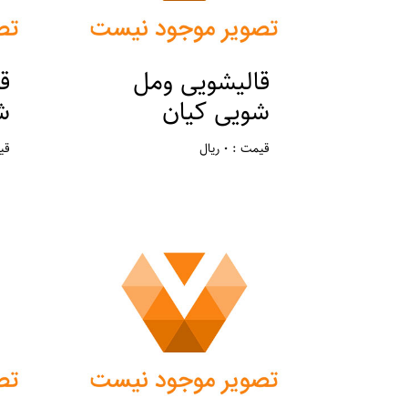
قالیشویی ومل
ق
شویی کیان
ش
قیمت : 0 ریال
قیمت
مکان : تهران ، ورامین
مک