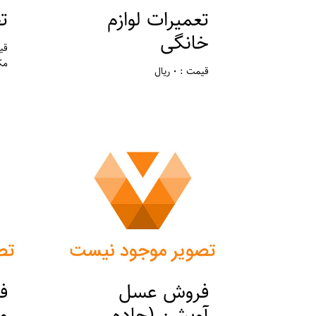
تعمیرات لوازم
ت
خانگی
قیمت
مک
قیمت : 0 ریال
مکان : تهران ، ورامین
فروش عسل
ف
آویشن (جاده
م