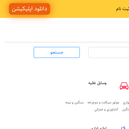
دانلود اپلیکیشن
بت نام
جستجو
وسايل نقليه
اري
موتور سيکلت و دوچرخه
سنگين و نيمه
گين
کشاورزي و عمراني
لوازم اداري