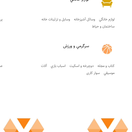
لوازم خانگي
وسائل آشپزخانه
وسايل و تزئينات خانه
پر
ساختمان و حياط
سرگرمي و ورزش
کتاب و مجله
دوچرخه و اسکيت
اسباب بازي
آلات
عم
موسيقي
سوار کاری