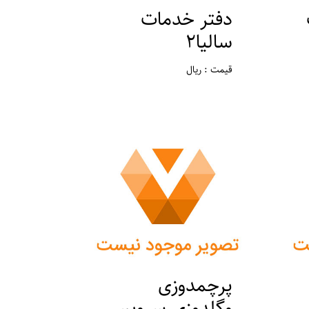
دفتر خدمات
سالیا2
قیمت : ریال
مکان : تهران ، ورامین
پرچمدوزی
وگلدوزی سرویس