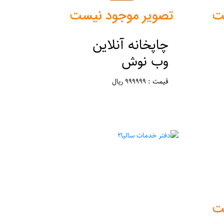
چاپخانه آنلاین
وب نوش
قیمت : 999999 ریال
مکان : تهران ، ورامین