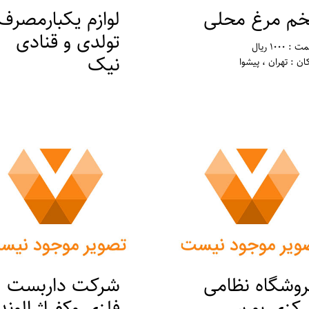
خم مرغ محلی
لوازم یکبارمصرف
تولدی و قنادی
 : 1000 ریال
نیک
ان : تهران ، پیشوا
قیمت : 0 ریال
مکان : تهران ، ورامین
روشگاه نظامی
شرکت داربست
رکزی بورس
فلزی وکفراژ الوند