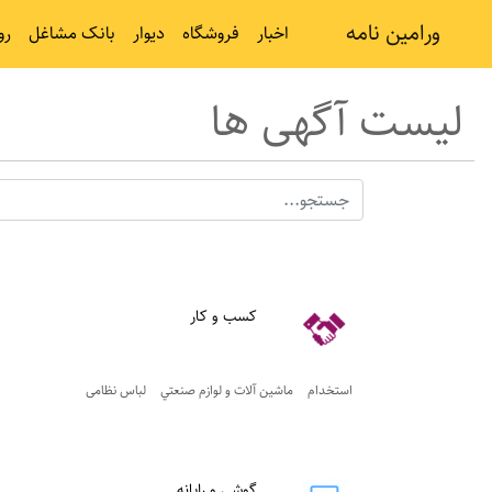
ورامین نامه
اخبار
فروشگاه
دیوار
بانک مشاغل
رو
لیست آگهی ها
کسب و کار
استخدام
ماشين آلات و لوازم صنعتي
لباس نظامی
گوشي و رايانه