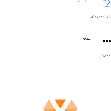
ينتر
فکس و کپي
متفرقه
ده فروشي