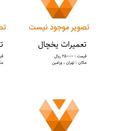
تعمیرات یخچال
ت
قیمت : 250000 ریال
قیمت 
مکان : تهران ، ورامین
مک