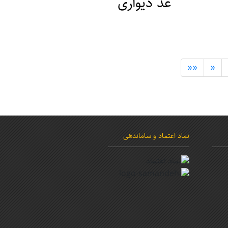
غذ دیواری
قیمت : 15000 ریال
مکان : تهران ، ورامین
««
«
نماد اعتماد و ساماندهی