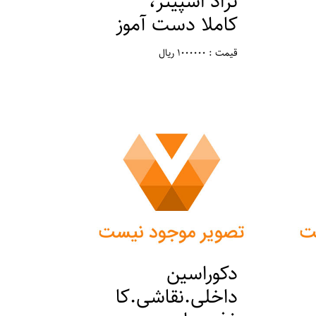
نژاد اشپیتز،
کاملا دست آموز
قیمت : 1000000 ریال
مکان : تهران ، ورامین
دکوراسین
داخلی.نقاشی.کا