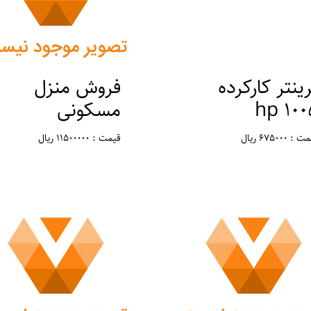
ینتر کارکرده
فروش منزل
1005 
مسکونی
: 675000 ریال
قیمت : 11500000 ریال
ان : تهران ، ورامین
مکان : تهران ، ورامین