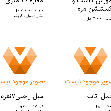
موزش کاشت و
مغازه 20 متری
کستنشن مژه
قیمت : 5000000 ریال
مکان : تهران ، قرچک
: 400000 ریال
ان : تهران ، ورامین
مل اثاث
مبل راحتی۷نفره
 : 0 ریال
قیمت : 600000 ریال