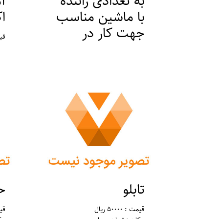
به تعدادی راننده
آ
با ماشین مناسب
ا
جهت کار در
قیمت 
آژانس شبانه
مک
روزی نیازمندیم
قیمت : 0 ریال
مکان : تهران ، ورامین
تابلو
ح
قیمت : 50000 ریال
قیمت