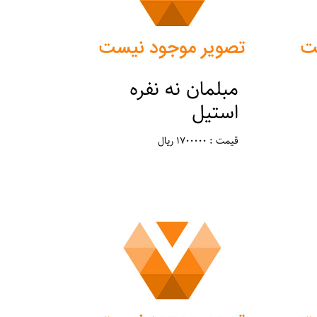
مبلمان نه نفره
استیل
قیمت : 1700000 ریال
مکان : تهران ، ورامین