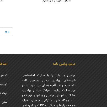
مکان : تهران ، ورامین
مک
»»
درباره ورامین نامه
اطلاع
ورامین یا وارنا را با سایت اختصاصی
تماس ب
شهرستان ورامین یعنی ورامین نامه
درباره 
بشناسید و هر آنچه به آن نیاز دارید را در
این سایت بیابید. مراکز دیدنی ورامین،
ثبت ش
مشاغل، شهدای ورامین و پیشوا و قرچک و
...، پایگاه های اینترنتی ورامین، اخبار،
تلفن: 2136296745
جمعه بازارها و دیگر امکانات و نیازمندی