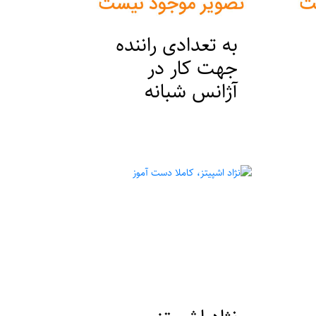
به تعدادی راننده
جهت کار در
آژانس شبانه
روزی نیازمندیم
قیمت : 0 ریال
مکان : تهران ، ورامین