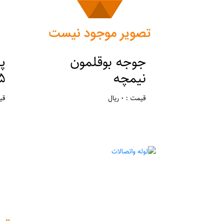
جوجه بوقلمون
پر
نیمچه
hp
قیمت : 0 ریال
قیمت 
مکان : تهران ، ورامین
مک