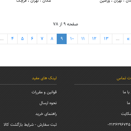
ان : تهران ، ورامین
مکان : تهران ، قرچک
صفحه 9 از 78
…
4
5
6
7
8
9
10
11
12
13
…
»
ات تماس
لینک های مفید
ا ما
قوانین و مقررات
ما
نحوه ارسال
کایت
راهنمای خرید
0
ثبت سفارش - شرایط بازگشت کالا