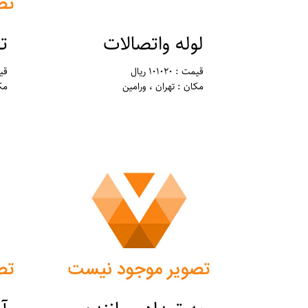
لوله واتصالات
ت
قیمت : 101020 ریال
قیمت
مکان : تهران ، ورامین
مک