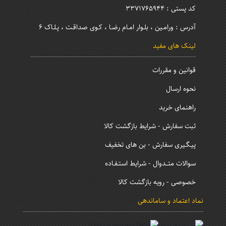
کد پستی : 3371765944
آدرس : ورامـین ، بلـوار امـام رضـا ، کـوی صداقـت ، پـلـاک 6
لینک های مفید
قوانین و مقررات
نحوه ارسال
راهنمای خرید
ثبت سفارش - شرایط بازگشت کالا
پیـگـیری سفارش - بن های تخفیف
سوالات متــدوال - شرایط استـفـاده
خصوصی - رویه بازگشت کالا
نماد اعتماد و ساماندهی