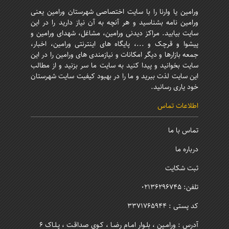
ورامین یا وارنا را با سایت اختصاصی شهرستان ورامین یعنی
ورامین نامه بشناسید و هر آنچه به آن نیاز دارید را در این
سایت بیابید. مراکز دیدنی ورامین، مشاغل، شهدای ورامین و
پیشوا و قرچک و ...، پایگاه های اینترنتی ورامین، اخبار،
جمعه بازارها و دیگر امکانات و نیازمندی های ورامین را در این
سایت بخوانید و پیدا کنید به سایت ما سر بزنید و از مطالب
این سایت لذت ببرید و ما را در بهبود کیفیت سایت شهرستان
خود یاری رسانید.
اطلاعات تماس
تماس با ما
درباره ما
ثبت شکایت
تلفن: 02136296745
کد پستی : 3371765944
آدرس : ورامـین ، بلـوار امـام رضـا ، کـوی صداقـت ، پـلـاک 6