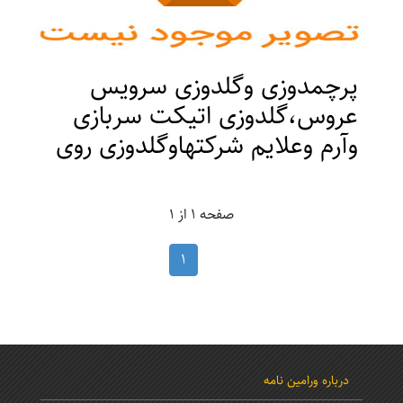
پرچمدوزی وگلدوزی سرویس
عروس،گلدوزی اتیکت سربازی
وآرم وعلایم شرکتهاوگلدوزی روی
کمربندرزمی ولباس
ورزشی،گلدوزی روی مانتوولباس
صفحه 1 از 1
مجلسی
1
قیمت : 0 ریال
مکان : تهران ، ورامین
درباره ورامین نامه