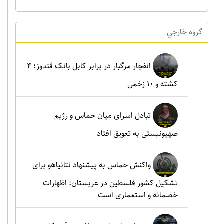
گروه خارجي
انفجار مرگبار در برابر کابل بانک قندوز؛ ۴
کشته و ۱۰ زخمی
تبادل اسرای میان حماس و رژیم
صهیونیستی به تعویق افتاد
واکنش حماس به پیشنهاد نتانیاهو برای
تشکیل کشور فلسطین در عربستان: اظهارات
خصمانه و استعماری است