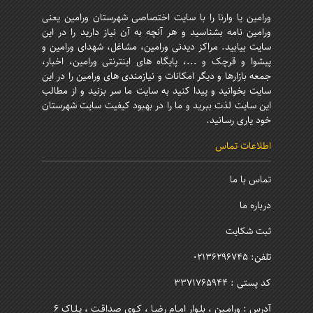
ورامین یا وارنا را با سایت اختصاصی شهرستان ورامین یعنی
ورامین نامه بشناسید و هر آنچه به آن نیاز دارید را در این
سایت بیابید. مراکز دیدنی ورامین، مشاغل، شهدای ورامین و
پیشوا و قرچک و ...، پایگاه های اینترنتی ورامین، اخبار،
جمعه بازارها و دیگر امکانات و نیازمندی های ورامین را در این
سایت بخوانید و پیدا کنید به سایت ما سر بزنید و از مطالب
این سایت لذت ببرید و ما را در بهبود کیفیت سایت شهرستان
خود یاری رسانید.
اطلاعات تماس
تماس با ما
درباره ما
ثبت شکایت
تلفن: 02136296745
کد پستی : 3371765944
آدرس : ورامـین ، بلـوار امـام رضـا ، کـوی صداقـت ، پـلـاک 6