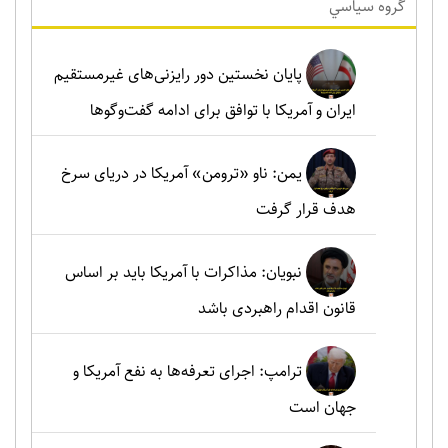
گروه سياسي
پایان نخستین دور رایزنی‌های غیرمستقیم
ایران و آمریکا با توافق برای ادامه گفت‌وگوها
یمن: ناو «ترومن» آمریکا در دریای سرخ
هدف قرار گرفت
نبویان: مذاکرات با آمریکا باید بر اساس
قانون اقدام راهبردی باشد
ترامپ: اجرای تعرفه‌ها به نفع آمریکا و
جهان است