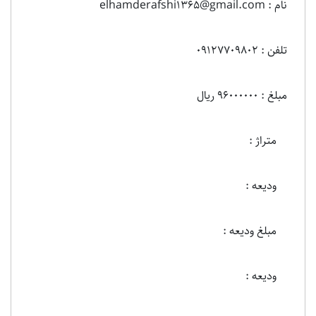
نام : elhamderafshi1365@gmail.com
تلفن : 09127709802
مبلغ : 96000000 ریال
متراژ :
ودیعه :
مبلغ ودیعه :
ودیعه :