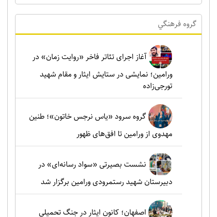
گروه فرهنگي
آغاز اجرای تئاتر فاخر «روایت زمان» در
ورامین؛ نمایشی در ستایش ایثار و مقام شهید
تورجی‌زاده
گروه سرود «یاس نرجس خاتون»؛ طنین
مهدوی از ورامین تا افق‌های ظهور
نشست بصیرتی «سواد رسانه‌ای» در
دبیرستان شهید رستمرودی ورامین برگزار شد
اصفهان؛ کانون ایثار در جنگ تحمیلی