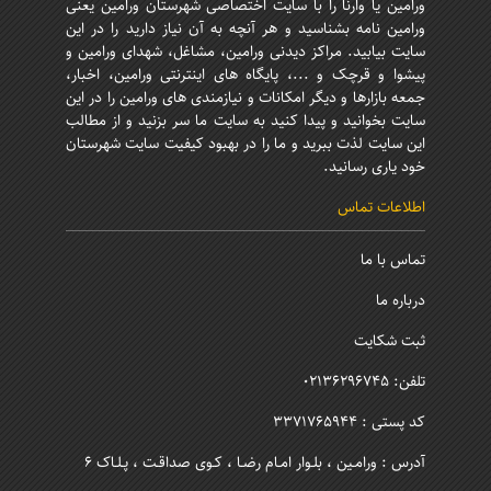
ورامین یا وارنا را با سایت اختصاصی شهرستان ورامین یعنی
ورامین نامه بشناسید و هر آنچه به آن نیاز دارید را در این
سایت بیابید. مراکز دیدنی ورامین، مشاغل، شهدای ورامین و
پیشوا و قرچک و ...، پایگاه های اینترنتی ورامین، اخبار،
جمعه بازارها و دیگر امکانات و نیازمندی های ورامین را در این
سایت بخوانید و پیدا کنید به سایت ما سر بزنید و از مطالب
این سایت لذت ببرید و ما را در بهبود کیفیت سایت شهرستان
خود یاری رسانید.
اطلاعات تماس
تماس با ما
درباره ما
ثبت شکایت
تلفن: 02136296745
کد پستی : 3371765944
آدرس : ورامـین ، بلـوار امـام رضـا ، کـوی صداقـت ، پـلـاک 6