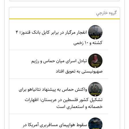
گروه خارجي
انفجار مرگبار در برابر کابل بانک قندوز؛ ۴
کشته و ۱۰ زخمی
تبادل اسرای میان حماس و رژیم
صهیونیستی به تعویق افتاد
واکنش حماس به پیشنهاد نتانیاهو برای
تشکیل کشور فلسطین در عربستان: اظهارات
خصمانه و استعماری است
سقوط هواپیمای مسافربری آمریکا در