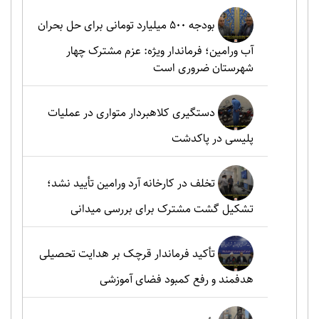
بودجه ۵۰۰ میلیارد تومانی برای حل بحران
آب ورامین؛ فرماندار ویژه: عزم مشترک چهار
شهرستان ضروری است
دستگیری کلاهبردار متواری در عملیات
پلیسی در پاکدشت
تخلف در کارخانه آرد ورامین تأیید نشد؛
تشکیل گشت مشترک برای بررسی میدانی
تأکید فرماندار قرچک بر هدایت تحصیلی
هدفمند و رفع کمبود فضای آموزشی