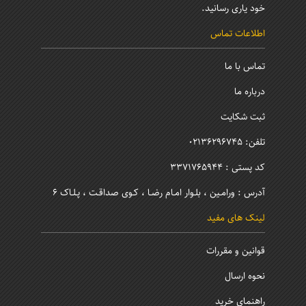
خود یاری رسانید.
اطلاعات تماس
تماس با ما
درباره ما
ثبت شکایت
تلفن: 02136296745
کد پستی : 3371765944
آدرس : ورامـین ، بلـوار امـام رضـا ، کـوی صداقـت ، پـلـاک 6
لینک های مفید
قوانین و مقررات
نحوه ارسال
راهنمای خرید