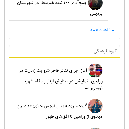
جمع‌آوری ۱۰۰ تبعه غیرمجاز در شهرستان
پردیس
مشاهده همه
گروه فرهنگي
آغاز اجرای تئاتر فاخر «روایت زمان» در
ورامین؛ نمایشی در ستایش ایثار و مقام شهید
تورجی‌زاده
گروه سرود «یاس نرجس خاتون»؛ طنین
مهدوی از ورامین تا افق‌های ظهور