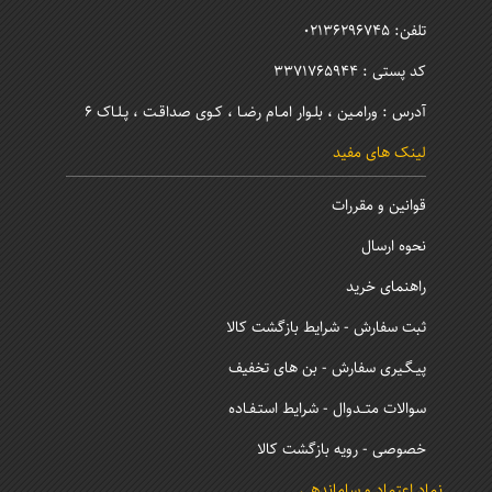
تلفن: 02136296745
کد پستی : 3371765944
آدرس : ورامـین ، بلـوار امـام رضـا ، کـوی صداقـت ، پـلـاک 6
لینک های مفید
قوانین و مقررات
نحوه ارسال
راهنمای خرید
ثبت سفارش - شرایط بازگشت کالا
پیـگـیری سفارش - بن های تخفیف
سوالات متــدوال - شرایط استـفـاده
خصوصی - رویه بازگشت کالا
نماد اعتماد و ساماندهی