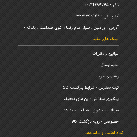
تلفن: 02136296745
کد پستی : 3371765944
آدرس : ورامـین ، بلـوار امـام رضـا ، کـوی صداقـت ، پـلـاک 6
لینک های مفید
قوانین و مقررات
نحوه ارسال
راهنمای خرید
ثبت سفارش - شرایط بازگشت کالا
پیـگـیری سفارش - بن های تخفیف
سوالات متــدوال - شرایط استـفـاده
خصوصی - رویه بازگشت کالا
نماد اعتماد و ساماندهی