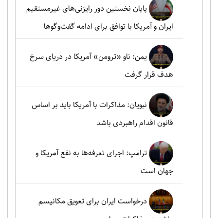
پایان نخستین دور رایزنی‌های غیرمستقیم
ایران و آمریکا با توافق برای ادامه گفت‌وگوها
یمن: ناو «ترومن» آمریکا در دریای سرخ
هدف قرار گرفت
نبویان: مذاکرات با آمریکا باید بر اساس
قانون اقدام راهبردی باشد
ترامپ: اجرای تعرفه‌ها به نفع آمریکا و
جهان است
درخواست ایران برای تعویق مکانیسم