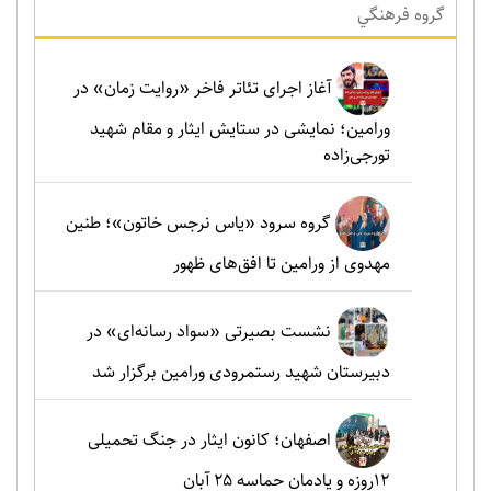
گروه فرهنگي
آغاز اجرای تئاتر فاخر «روایت زمان» در
ورامین؛ نمایشی در ستایش ایثار و مقام شهید
تورجی‌زاده
گروه سرود «یاس نرجس خاتون»؛ طنین
مهدوی از ورامین تا افق‌های ظهور
نشست بصیرتی «سواد رسانه‌ای» در
دبیرستان شهید رستمرودی ورامین برگزار شد
اصفهان؛ کانون ایثار در جنگ تحمیلی
۱۲روزه و یادمان حماسه ۲۵ آبان