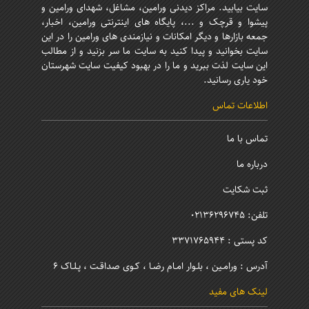
سایت بیابید. مراکز دیدنی ورامین، مشاغل، شهدای ورامین و
پیشوا و قرچک و ...، پایگاه های اینترنتی ورامین، اخبار،
جمعه بازارها و دیگر امکانات و نیازمندی های ورامین را در این
سایت بخوانید و پیدا کنید به سایت ما سر بزنید و از مطالب
این سایت لذت ببرید و ما را در بهبود کیفیت سایت شهرستان
خود یاری رسانید.
اطلاعات تماس
تماس با ما
درباره ما
ثبت شکایت
تلفن: 02136296745
کد پستی : 3371765944
آدرس : ورامـین ، بلـوار امـام رضـا ، کـوی صداقـت ، پـلـاک 6
لینک های مفید