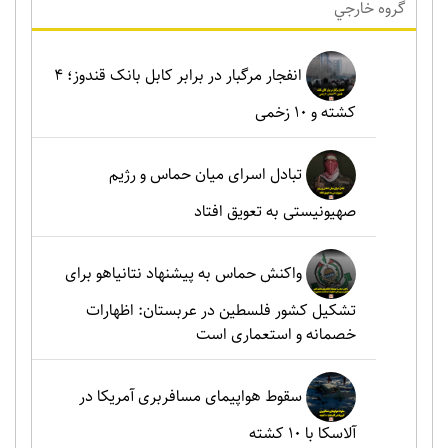
گروه خارجي
انفجار مرگبار در برابر کابل بانک قندوز؛ ۴
کشته و ۱۰ زخمی
تبادل اسرای میان حماس و رژیم
صهیونیستی به تعویق افتاد
واکنش حماس به پیشنهاد نتانیاهو برای
تشکیل کشور فلسطین در عربستان: اظهارات
خصمانه و استعماری است
سقوط هواپیمای مسافربری آمریکا در
آلاسکا با ۱۰ کشته