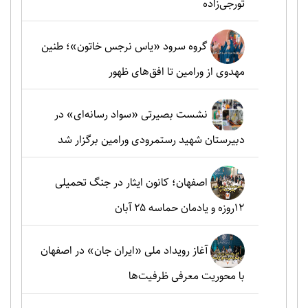
تورجی‌زاده
گروه سرود «یاس نرجس خاتون»؛ طنین
مهدوی از ورامین تا افق‌های ظهور
نشست بصیرتی «سواد رسانه‌ای» در
دبیرستان شهید رستمرودی ورامین برگزار شد
اصفهان؛ کانون ایثار در جنگ تحمیلی
۱۲روزه و یادمان حماسه ۲۵ آبان
آغاز رویداد ملی «ایران جان» در اصفهان
با محوریت معرفی ظرفیت‌ها