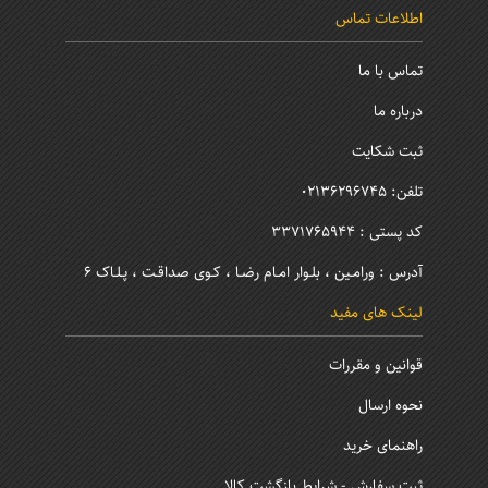
اطلاعات تماس
تماس با ما
درباره ما
ثبت شکایت
تلفن: 02136296745
کد پستی : 3371765944
آدرس : ورامـین ، بلـوار امـام رضـا ، کـوی صداقـت ، پـلـاک 6
لینک های مفید
قوانین و مقررات
نحوه ارسال
راهنمای خرید
ثبت سفارش - شرایط بازگشت کالا