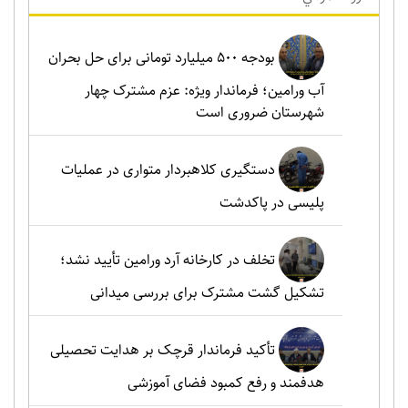
بودجه ۵۰۰ میلیارد تومانی برای حل بحران
آب ورامین؛ فرماندار ویژه: عزم مشترک چهار
شهرستان ضروری است
دستگیری کلاهبردار متواری در عملیات
پلیسی در پاکدشت
تخلف در کارخانه آرد ورامین تأیید نشد؛
تشکیل گشت مشترک برای بررسی میدانی
تأکید فرماندار قرچک بر هدایت تحصیلی
هدفمند و رفع کمبود فضای آموزشی