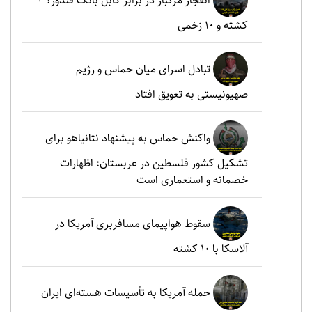
انفجار مرگبار در برابر کابل بانک قندوز؛ ۴
کشته و ۱۰ زخمی
تبادل اسرای میان حماس و رژیم
صهیونیستی به تعویق افتاد
واکنش حماس به پیشنهاد نتانیاهو برای
تشکیل کشور فلسطین در عربستان: اظهارات
خصمانه و استعماری است
سقوط هواپیمای مسافربری آمریکا در
آلاسکا با ۱۰ کشته
حمله آمریکا به تأسیسات هسته‌ای ایران