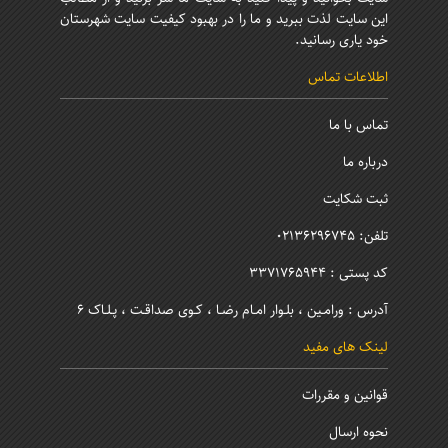
این سایت لذت ببرید و ما را در بهبود کیفیت سایت شهرستان
خود یاری رسانید.
اطلاعات تماس
تماس با ما
درباره ما
ثبت شکایت
تلفن: 02136296745
کد پستی : 3371765944
آدرس : ورامـین ، بلـوار امـام رضـا ، کـوی صداقـت ، پـلـاک 6
لینک های مفید
قوانین و مقررات
نحوه ارسال