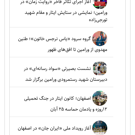
آغاز اجرای تئاتر فاخر «روایت زمان» در
ورامین؛ نمایشی در ستایش ایثار و مقام شهید
تورجی‌زاده
گروه سرود «یاس نرجس خاتون»؛ طنین
مهدوی از ورامین تا افق‌های ظهور
نشست بصیرتی «سواد رسانه‌ای» در
دبیرستان شهید رستمرودی ورامین برگزار شد
اصفهان؛ کانون ایثار در جنگ تحمیلی
۱۲روزه و یادمان حماسه ۲۵ آبان
آغاز رویداد ملی «ایران جان» در اصفهان