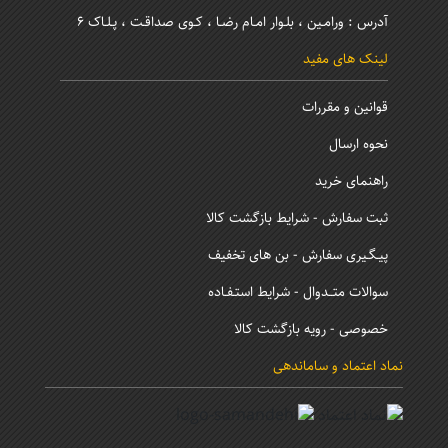
آدرس : ورامـین ، بلـوار امـام رضـا ، کـوی صداقـت ، پـلـاک 6
لینک های مفید
قوانین و مقررات
نحوه ارسال
راهنمای خرید
ثبت سفارش - شرایط بازگشت کالا
پیـگـیری سفارش - بن های تخفیف
سوالات متــدوال - شرایط استـفـاده
خصوصی - رویه بازگشت کالا
نماد اعتماد و ساماندهی