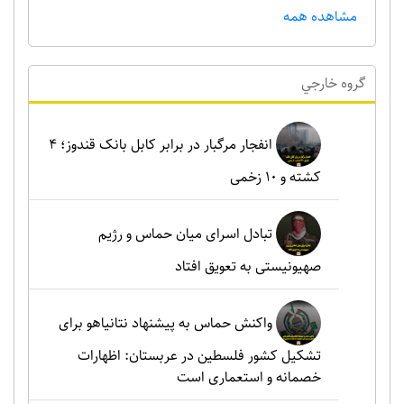
مشاهده همه
گروه خارجي
انفجار مرگبار در برابر کابل بانک قندوز؛ ۴
کشته و ۱۰ زخمی
تبادل اسرای میان حماس و رژیم
صهیونیستی به تعویق افتاد
واکنش حماس به پیشنهاد نتانیاهو برای
تشکیل کشور فلسطین در عربستان: اظهارات
خصمانه و استعماری است