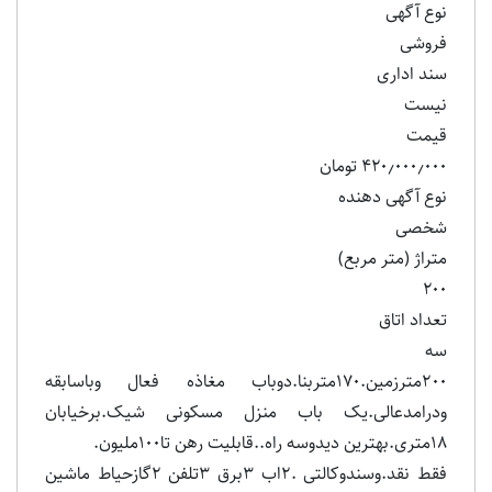
نوع آگهی
فروشی
سند اداری
نیست
قیمت
۴۲۰٫۰۰۰٫۰۰۰ تومان
نوع آگهی دهنده
شخصی
متراژ (متر مربع)
۲۰۰
تعداد اتاق
سه
200مترزمین.170متربنا.دوباب مغاذه فعال وباسابقه
ودرامدعالی.یک باب منزل مسکونی شیک.برخیابان
18متری.بهترین دیدوسه راه..قابلیت رهن تا100ملیون.
فقط نقد.وسندوکالتی .2اب 3برق 3تلفن 2گازحیاط ماشین