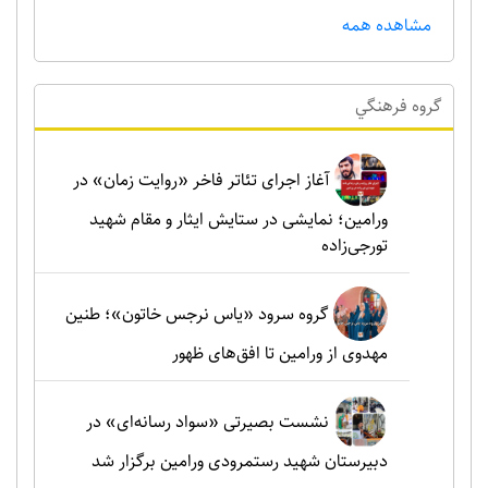
مشاهده همه
گروه فرهنگي
آغاز اجرای تئاتر فاخر «روایت زمان» در
ورامین؛ نمایشی در ستایش ایثار و مقام شهید
تورجی‌زاده
گروه سرود «یاس نرجس خاتون»؛ طنین
مهدوی از ورامین تا افق‌های ظهور
نشست بصیرتی «سواد رسانه‌ای» در
دبیرستان شهید رستمرودی ورامین برگزار شد