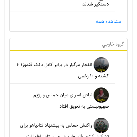
دستگیر شدند
مشاهده همه
گروه خارجي
انفجار مرگبار در برابر کابل بانک قندوز؛ ۴
کشته و ۱۰ زخمی
تبادل اسرای میان حماس و رژیم
صهیونیستی به تعویق افتاد
واکنش حماس به پیشنهاد نتانیاهو برای
تشکیل کشور فلسطین در عربستان: اظهارات