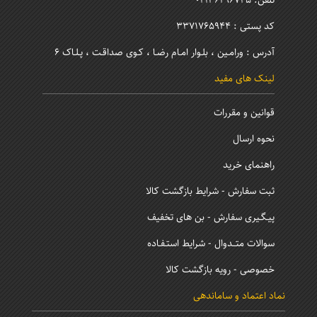
کد پستی : 3371765944
آدرس : ورامـین ، بلـوار امـام رضـا ، کـوی صداقـت ، پـلـاک 6
لینک های مفید
قوانین و مقررات
نحوه ارسال
راهنمای خرید
ثبت سفارش - شرایط بازگشت کالا
پیـگـیری سفارش - بن های تخفیف
سوالات متــدوال - شرایط استـفـاده
خصوصی - رویه بازگشت کالا
نماد اعتماد و ساماندهی