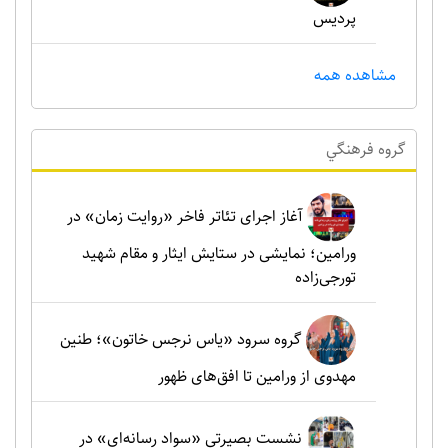
پردیس
مشاهده همه
گروه فرهنگي
آغاز اجرای تئاتر فاخر «روایت زمان» در
ورامین؛ نمایشی در ستایش ایثار و مقام شهید
تورجی‌زاده
گروه سرود «یاس نرجس خاتون»؛ طنین
مهدوی از ورامین تا افق‌های ظهور
نشست بصیرتی «سواد رسانه‌ای» در