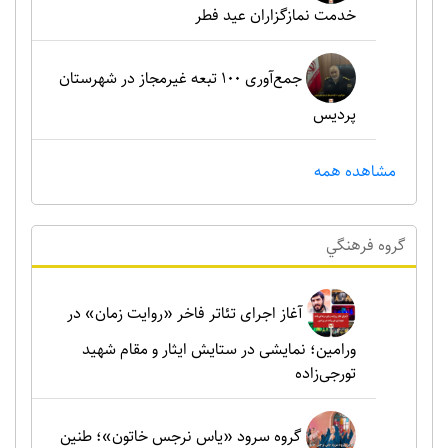
خدمت نمازگزاران عید فطر
جمع‌آوری ۱۰۰ تبعه غیرمجاز در شهرستان
پردیس
مشاهده همه
گروه فرهنگي
آغاز اجرای تئاتر فاخر «روایت زمان» در
ورامین؛ نمایشی در ستایش ایثار و مقام شهید
تورجی‌زاده
گروه سرود «یاس نرجس خاتون»؛ طنین