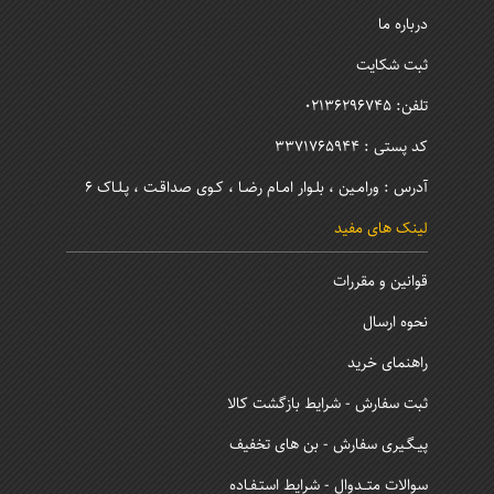
درباره ما
ثبت شکایت
تلفن: 02136296745
کد پستی : 3371765944
آدرس : ورامـین ، بلـوار امـام رضـا ، کـوی صداقـت ، پـلـاک 6
لینک های مفید
قوانین و مقررات
نحوه ارسال
راهنمای خرید
ثبت سفارش - شرایط بازگشت کالا
پیـگـیری سفارش - بن های تخفیف
سوالات متــدوال - شرایط استـفـاده