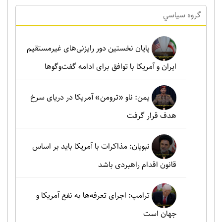
گروه سياسي
پایان نخستین دور رایزنی‌های غیرمستقیم
ایران و آمریکا با توافق برای ادامه گفت‌وگوها
یمن: ناو «ترومن» آمریکا در دریای سرخ
هدف قرار گرفت
نبویان: مذاکرات با آمریکا باید بر اساس
قانون اقدام راهبردی باشد
ترامپ: اجرای تعرفه‌ها به نفع آمریکا و
جهان است