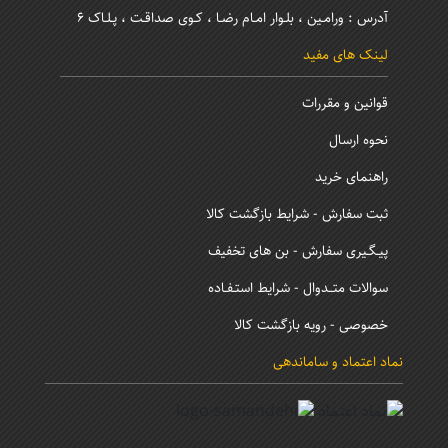
آدرس : ورامـین ، بلـوار امـام رضـا ، کـوی صداقـت ، پـلـاک 6
لینک های مفید
قوانین و مقررات
نحوه ارسال
راهنمای خرید
ثبت سفارش - شرایط بازگشت کالا
پیـگـیری سفارش - بن های تخفیف
سوالات متــدوال - شرایط استـفـاده
خصوصی - رویه بازگشت کالا
نماد اعتماد و ساماندهی