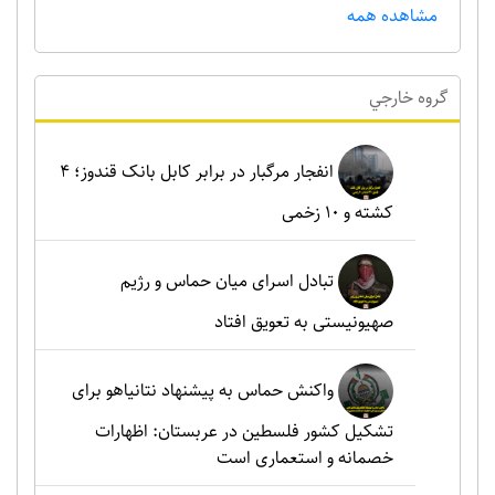
مشاهده همه
گروه خارجي
انفجار مرگبار در برابر کابل بانک قندوز؛ ۴
کشته و ۱۰ زخمی
تبادل اسرای میان حماس و رژیم
صهیونیستی به تعویق افتاد
واکنش حماس به پیشنهاد نتانیاهو برای
تشکیل کشور فلسطین در عربستان: اظهارات
خصمانه و استعماری است