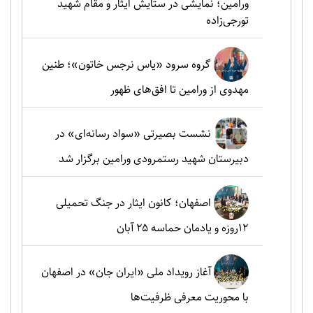
ورامین؛ نمایشی در ستایش ایثار و مقام شهید
تورجی‌زاده
گروه سرود «یاس نرجس خاتون»؛ طنین
مهدوی از ورامین تا افق‌های ظهور
نشست بصیرتی «سواد رسانه‌ای» در
دبیرستان شهید رستمرودی ورامین برگزار شد
اصفهان؛ کانون ایثار در جنگ تحمیلی
۱۲روزه و یادمان حماسه ۲۵ آبان
آغاز رویداد ملی «ایران جان» در اصفهان
با محوریت معرفی ظرفیت‌ها