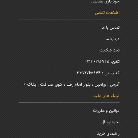
خود یاری رسانید.
اطلاعات تماس
تماس با ما
درباره ما
ثبت شکایت
تلفن: 02136296745
کد پستی : 3371765944
آدرس : ورامـین ، بلـوار امـام رضـا ، کـوی صداقـت ، پـلـاک 6
لینک های مفید
قوانین و مقررات
نحوه ارسال
راهنمای خرید