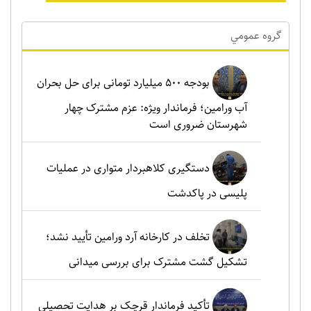
گروه عمومي
بودجه ۵۰۰ میلیارد تومانی برای حل بحران
آب ورامین؛ فرماندار ویژه: عزم مشترک چهار
شهرستان ضروری است
دستگیری کلاهبردار متواری در عملیات
پلیسی در پاکدشت
تخلف در کارخانه آرد ورامین تأیید نشد؛
تشکیل گشت مشترک برای بررسی میدانی
تأکید فرماندار قرچک بر هدایت تحصیلی