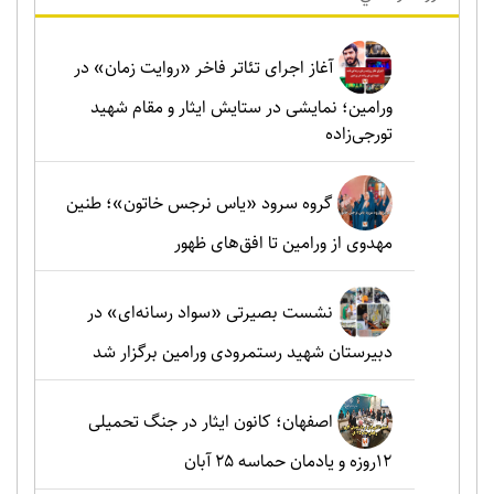
آغاز اجرای تئاتر فاخر «روایت زمان» در
ورامین؛ نمایشی در ستایش ایثار و مقام شهید
تورجی‌زاده
گروه سرود «یاس نرجس خاتون»؛ طنین
مهدوی از ورامین تا افق‌های ظهور
نشست بصیرتی «سواد رسانه‌ای» در
دبیرستان شهید رستمرودی ورامین برگزار شد
اصفهان؛ کانون ایثار در جنگ تحمیلی
۱۲روزه و یادمان حماسه ۲۵ آبان