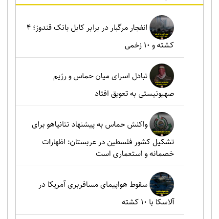
انفجار مرگبار در برابر کابل بانک قندوز؛ ۴
کشته و ۱۰ زخمی
تبادل اسرای میان حماس و رژیم
صهیونیستی به تعویق افتاد
واکنش حماس به پیشنهاد نتانیاهو برای
تشکیل کشور فلسطین در عربستان: اظهارات
خصمانه و استعماری است
سقوط هواپیمای مسافربری آمریکا در
آلاسکا با ۱۰ کشته