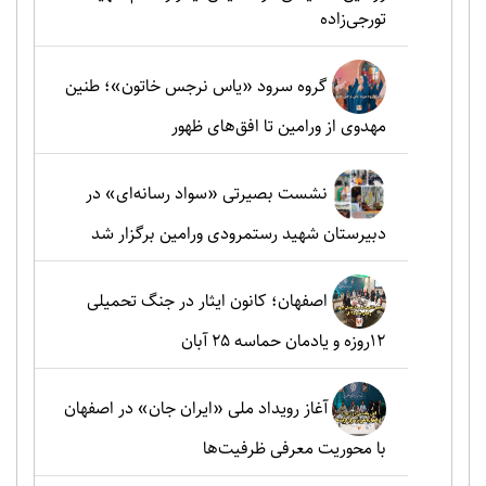
تورجی‌زاده
گروه سرود «یاس نرجس خاتون»؛ طنین
مهدوی از ورامین تا افق‌های ظهور
نشست بصیرتی «سواد رسانه‌ای» در
دبیرستان شهید رستمرودی ورامین برگزار شد
اصفهان؛ کانون ایثار در جنگ تحمیلی
۱۲روزه و یادمان حماسه ۲۵ آبان
آغاز رویداد ملی «ایران جان» در اصفهان
با محوریت معرفی ظرفیت‌ها