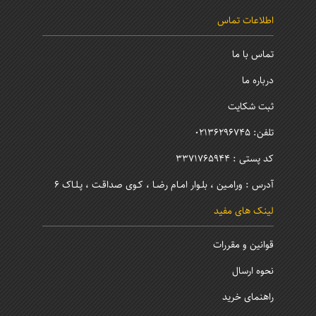
اطلاعات تماس
تماس با ما
درباره ما
ثبت شکایت
تلفن: 02136296745
کد پستی : 3371765944
آدرس : ورامـین ، بلـوار امـام رضـا ، کـوی صداقـت ، پـلـاک 6
لینک های مفید
قوانین و مقررات
نحوه ارسال
راهنمای خرید