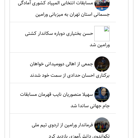
مسابقات انتخابی المپیاد کشوری آمادگی
جسمانی استان تهران به میزبانی ورامین
حسن بختیاری دوباره سکاندار کشتی
ورامین شد
جمعی از اهالی دوومیدانی خواهان
برکناری احسان حدادی از سمت خود شدند
سهیلا منصوریان نایب قهرمان مسابقات
جام جهانی ساندا شد
فرماندار ورامین از اردوی تیم ملی
تکواندوی دانش‌آموزی بازدید کرد